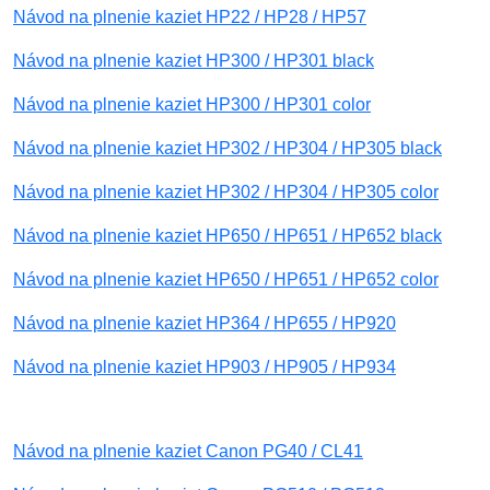
Návod na plnenie kaziet HP22 / HP28 / HP57
Návod na plnenie kaziet HP300 / HP301 black
Návod na plnenie kaziet HP300 / HP301 color
Návod na plnenie kaziet HP302 / HP304 / HP305 black
Návod na plnenie kaziet HP302 / HP304 / HP305 color
Návod na plnenie kaziet HP650 / HP651 / HP652 black
Návod na plnenie kaziet HP650 / HP651 / HP652 color
Návod na plnenie kaziet HP364 / HP655 / HP920
Návod na plnenie kaziet HP903 / HP905 / HP934
Návod na plnenie kaziet Canon PG40 / CL41