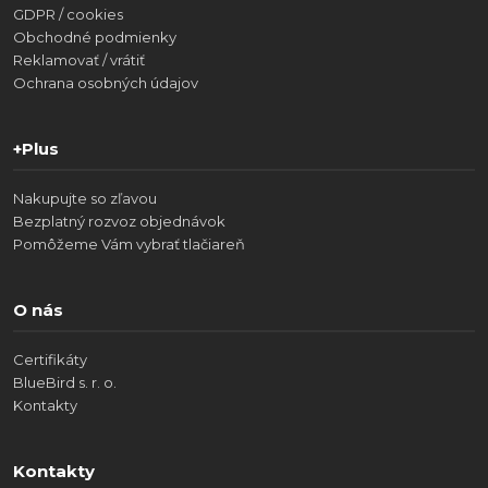
GDPR / cookies
Obchodné podmienky
Reklamovať / vrátiť
Ochrana osobných údajov
+Plus
Nakupujte so zľavou
Bezplatný rozvoz objednávok
Pomôžeme Vám vybrať tlačiareň
O nás
Certifikáty
BlueBird s. r. o.
Kontakty
Kontakty