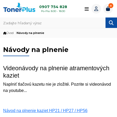
0
0907 754 828
Po-Pia: 8:00 - 18:00
Úvod
Návody na plnenie
Návody na plnenie
Videonávody na plnenie atramentových
kaziet
Naplniť tlačovú kazetu nie je zložité. Pozrite si videonávod
na youtube...
Návod na plnenie kaziet HP21 / HP27 / HP56