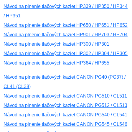
Návod na plnenie tlačových kaziet HP339 / HP350 / HP344
/ HP351
Návod na plnenie tlačových kaziet HP650 / HP651 / HP652
Návod na plnenie tlačových kaziet HP901 / HP703 / HP704
Návod na plnenie tlačových kaziet HP300 / HP301
Návod na plnenie tlačových kaziet HP302 / HP304 / HP305
Návod na plnenie tlačových kaziet HP364 / HP655
Návod na plnenie tlačových kaziet CANON PG40 (PG37) /
CL41 (CL38)
Návod na plnenie tlačových kaziet CANON PG510 / CL511
Návod na plnenie tlačových kaziet CANON PG512 / CL513
Návod na plnenie tlačových kaziet CANON PG540 / CL541
Návod na plnenie tlačových kaziet CANON PG545 / CL546