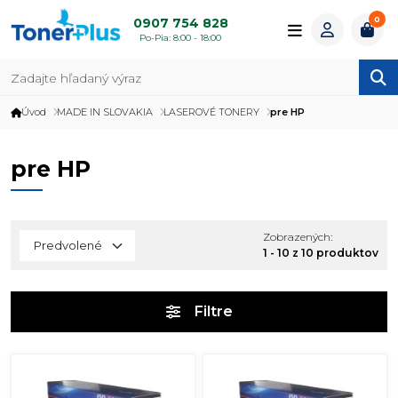
0
0907 754 828
Po-Pia: 8:00 - 18:00
Úvod
MADE IN SLOVAKIA
LASEROVÉ TONERY
pre HP
pre HP
Zobrazených:
1 - 10 z 10 produktov
Filtre