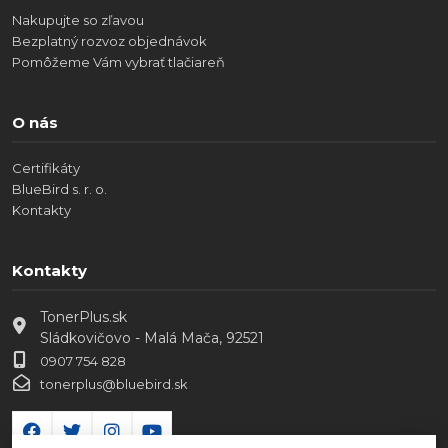
Nakupujte so zľavou
Bezplatný rozvoz objednávok
Pomôžeme Vám vybrať tlačiareň
O nás
Certifikáty
BlueBird s. r. o.
Kontakty
Kontakty
TonerPlus.sk
Sládkovičovo - Malá Mača, 92521
0907 754 828
tonerplus@bluebird.sk