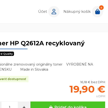
0
Účet
Nákupný košík
er HP Q2612A recyklovaný
rd Quality
sionálne zrenovovaný originálny toner VYROBENÉ NA
ENSKU Made in Slovakia
eriť dostupnosť
16,18 € bez DPH
19,90 €
s DPH
Pridať do košíka