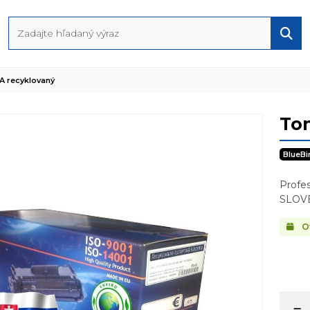
A recyklovaný
Ton
BlueBi
Profe
SLOV
Ov