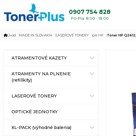
0907 754 828
Po-Pia: 8:00 - 18:00
Úvod
MADE IN SLOVAKIA
LASEROVÉ TONERY
pre HP
Toner HP Q2612
ATRAMENTOVÉ KAZETY
ATRAMENTY NA PLNENIE
(refillkity)
LASEROVÉ TONERY
OPTICKÉ JEDNOTKY
XL-PACK (výhodné balenia)