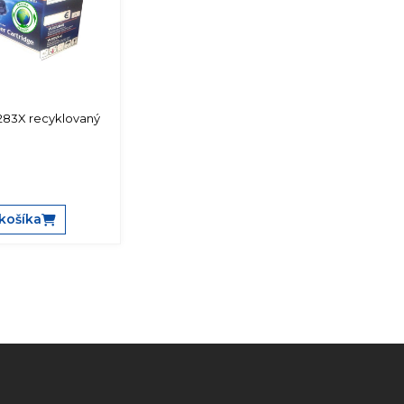
283X recyklovaný
košíka