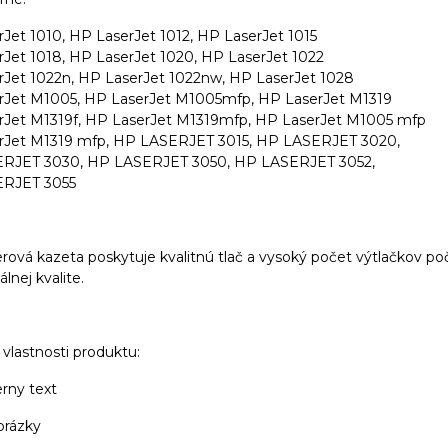
Jet 1010, HP LaserJet 1012, HP LaserJet 1015
Jet 1018, HP LaserJet 1020, HP LaserJet 1022
Jet 1022n, HP LaserJet 1022nw, HP LaserJet 1028
Jet M1005, HP LaserJet M1005mfp, HP LaserJet M1319
Jet M1319f, HP LaserJet M1319mfp, HP LaserJet M1005 mfp
Jet M1319 mfp, HP LASERJET 3015, HP LASERJET 3020,
RJET 3030, HP LASERJET 3050, HP LASERJET 3052,
RJET 3055
rová kazeta poskytuje kvalitnú tlač a vysoký počet výtlačkov poč
lnej kvalite.
vlastnosti produktu:
erny text
brázky