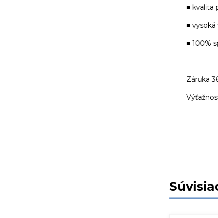
■ kvalita
■ vysoká
■ 100% s
Záruka 3
Výťažnosť
Súvisia