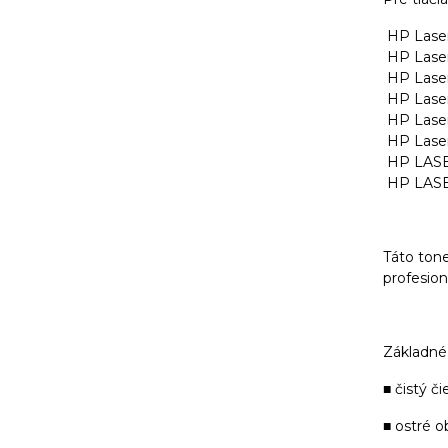
HP Laser
HP Laser
HP Laser
HP Laser
HP Laser
HP Laser
HP LASE
HP LASE
Táto tone
profesioná
Základné 
■ čistý či
■ ostré o