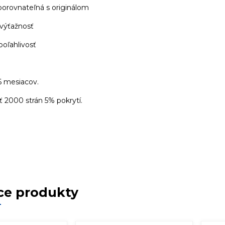
 porovnateľná s originálom
 výťažnosť
poľahlivosť
6 mesiacov.
 2000 strán 5% pokrytí.
ce produkty