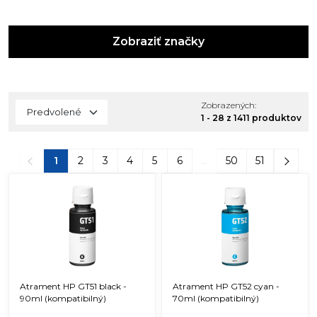
Zobraziť značky
Zobrazených:
1 - 28 z 1411 produktov
1
2
3
4
5
6
...
50
51
Atrament HP GT51 black -
Atrament HP GT52 cyan -
90ml (kompatibilný)
70ml (kompatibilný)