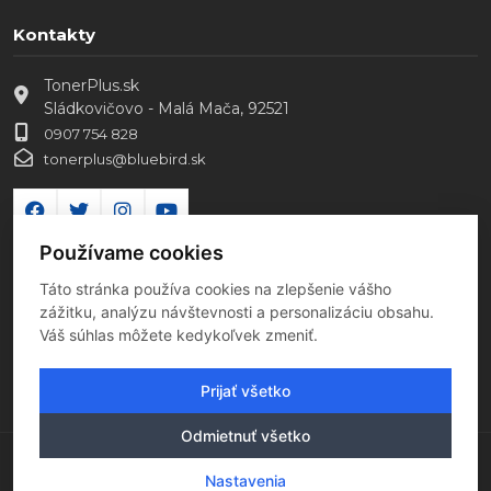
Kontakty
TonerPlus.sk
Sládkovičovo - Malá Mača, 92521
0907 754 828
tonerplus@bluebird.sk
Používame cookies
Táto stránka používa cookies na zlepšenie vášho
zážitku, analýzu návštevnosti a personalizáciu obsahu.
Váš súhlas môžete kedykoľvek zmeniť.
Prijať všetko
Odmietnuť všetko
Copyright 2026 Všetky práva vyhradené
Nastavenia