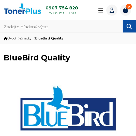
0
0907 754 828
Po-Pia: 8:00 - 18:00
Úvod
Značky
BlueBird Quality
BlueBird Quality