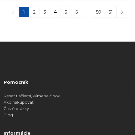
1
2
3
4
5
6
...
50
51
Pomocník
Reset tlačiarní, výmena čipov
Ako nakupovať
Časté otázky
Blog
Informácie