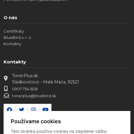
O nás
Certifikáty
BlueBird s. r. o.
Kontakty
Kontakty
TonerPlus.sk
Sládkovičovo - Malá Mača, 92521
0907 754 828
tonerplus@bluebird.sk
Používame cookies
Táto stránka používa cookies na zlepšenie vášho