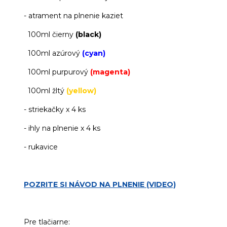
- atrament na plnenie kaziet
100ml čierny
(black)
100ml azúrový
(cyan)
100ml purpurový
(magenta)
100ml žltý
(yellow)
- striekačky x 4 ks
- ihly na plnenie x 4 ks
- rukavice
POZRITE SI NÁVOD NA PLNENIE (VIDEO)
Pre tlačiarne: