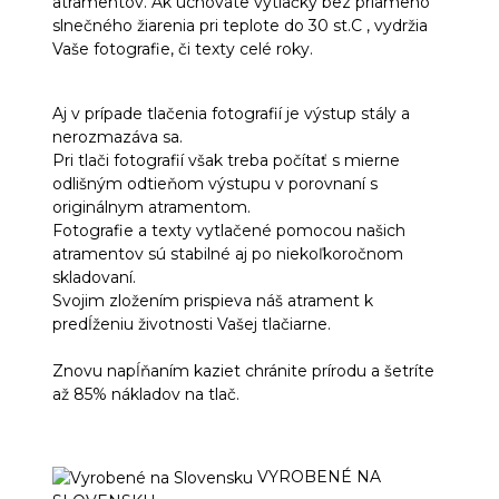
atramentov. Ak uchováte výtlačky bez priameho
slnečného žiarenia pri teplote do 30 st.C , vydržia
Vaše fotografie, či texty celé roky.
Aj v prípade tlačenia fotografií je výstup stály a
nerozmazáva sa.
Pri tlači fotografií však treba počítať s mierne
odlišným odtieňom výstupu v porovnaní s
originálnym atramentom.
Fotografie a texty vytlačené pomocou našich
atramentov sú stabilné aj po niekoľkoročnom
skladovaní.
Svojim zložením prispieva náš atrament k
predĺženiu životnosti Vašej tlačiarne.
Znovu napĺňaním kaziet chránite prírodu a šetríte
až 85% nákladov na tlač.
VYROBENÉ NA