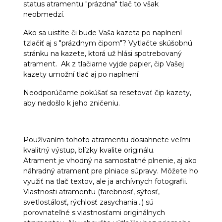
status atramentu "prázdna" tlač to však
neobmedzí.
Ako sa uistíte či bude Vaša kazeta po naplnení
tzlačiť aj s "prázdnym čipom"? Vytlačte skúšobnú
stránku na kazete, ktorá už hlási spotrebovaný
atrament. Ak z tlačiarne vyjde papier, čip Vašej
kazety umožní tlač aj po naplnení.
Neodporúčame pokúšať sa resetovať čip kazety,
aby nedošlo k jeho zničeniu.
Používaním tohoto atramentu dosiahnete veľmi
kvalitný výstup, blízky kvalite originálu.
Atrament je vhodný na samostatné plnenie, aj ako
náhradný atrament pre plniace súpravy. Môžete ho
využiť na tlač textov, ale ja archívnych fotografii.
Vlastnosti atramentu (farebnosť, sýtosť,
svetlostálosť, rýchlosť zasychania...) sú
porovnateľné s vlastnosťami originálnych