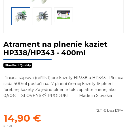
Atrament na plnenie kaziet
HP338/HP343 - 400ml
BlueBird Quality
Plniaca súprava (refillkit) pre kazety HP338 a HP343 Plniaca
sada 400ml postačí na: 7 plnení čiernej kazety 15 plnení
farebnej kazety Za jedno plnenie tak zaplatíte menej ako
0,90€ SLOVENSKÝ PRODUKT Made in Slovakia
12,11 € bez DPH
14,90 €
s DPH