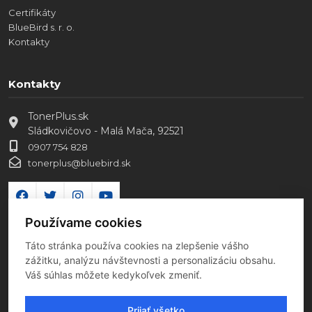
Certifikáty
BlueBird s. r. o.
Kontakty
Kontakty
TonerPlus.sk
Sládkovičovo - Malá Mača, 92521
0907 754 828
tonerplus@bluebird.sk
Používame cookies
Táto stránka používa cookies na zlepšenie vášho
zážitku, analýzu návštevnosti a personalizáciu obsahu.
Váš súhlas môžete kedykoľvek zmeniť.
Prijať všetko