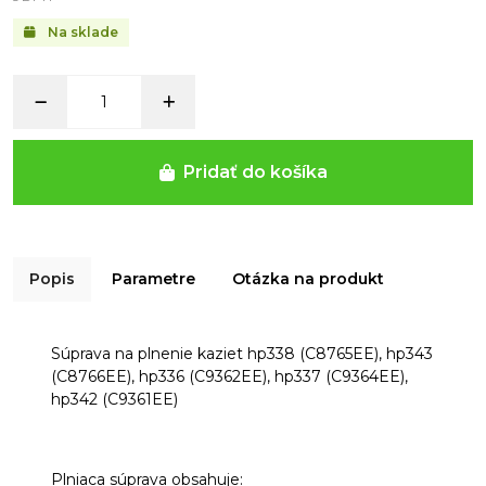
Na sklade
Pridať do košíka
Popis
Parametre
Otázka na produkt
Súprava na plnenie kaziet hp338 (C8765EE), hp343
(C8766EE), hp336 (C9362EE), hp337 (C9364EE),
hp342 (C9361EE)
Plniaca súprava obsahuje: