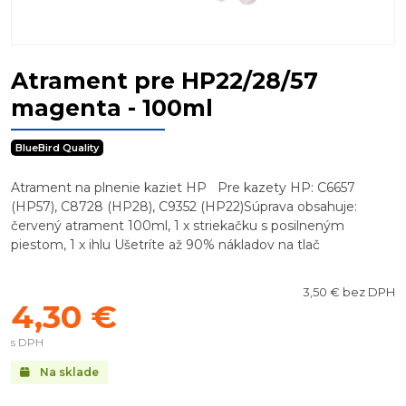
Atrament pre HP22/28/57
magenta - 100ml
BlueBird Quality
Atrament na plnenie kaziet HP Pre kazety HP: C6657
(HP57), C8728 (HP28), C9352 (HP22)Súprava obsahuje:
červený atrament 100ml, 1 x striekačku s posilneným
piestom, 1 x ihlu Ušetríte až 90% nákladov na tlač
3,50 € bez DPH
4,30 €
s DPH
Na sklade