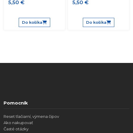
5,50 €
5,50 €
Do košíka
Do košíka
Pomocník
Reset tlačiarní, výmena čipov
Ako nakupovať
Časté otázky