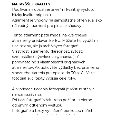
NAJVYŠŠEJ KVALITY
Používaním dosiahnete veľmi kvalitný výstup,
blízky kvalite originálu.
Atrament je vhodný na samostatné plnenie, aj ako
náhradný atrament pre plniace súpravy.
Tento atrament patrí medzi najkvalitnejšie
atramenty predávané v EU. Môžete ho využiť na
tlač textov, ale ja archívnych fotografii.
Vlastnosti atramentu (farebnosť, sýtosť,
svetlostálosť, rýchlosť zasychania...) sú
porovnateľné s vlastnosťami originálnych
atramentov. Ak uchováte výtlačky bez priameho
slnečného žiarenia pri teplote do 30 st.C , Vaše
fotografie, či texty vydržia celé roky.
Aj v prípade tlačenia fotografií je výstup stály a
nerozmazáva sa.
Pri tlači fotografií však treba počítať s mierne
odlišným odtieňom výstupu.
Fotografie a texty vytlačené pomocou našich