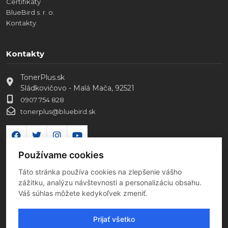
Certifikáty
BlueBird s. r. o.
Kontakty
Kontakty
TonerPlus.sk
Sládkovičovo - Malá Mača, 92521
0907 754 828
tonerplus@bluebird.sk
Používame cookies
Táto stránka používa cookies na zlepšenie vášho
zážitku, analýzu návštevnosti a personalizáciu obsahu.
Váš súhlas môžete kedykoľvek zmeniť.
Prijať všetko