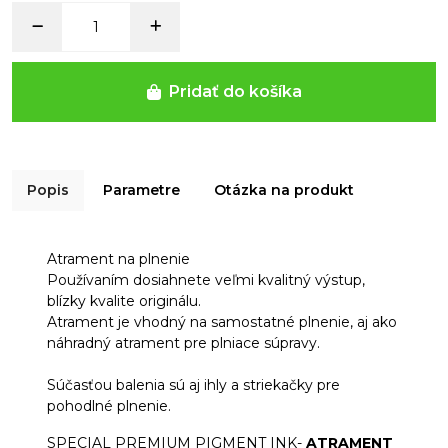
Pridať do košíka
Popis
Parametre
Otázka na produkt
Atrament na plnenie
Používaním dosiahnete veľmi kvalitný výstup,
blízky kvalite originálu.
Atrament je vhodný na samostatné plnenie, aj ako
náhradný atrament pre plniace súpravy.
Súčasťou balenia sú aj ihly a striekačky pre
pohodlné plnenie.
SPECIAL PREMIUM PIGMENT INK-
ATRAMENT