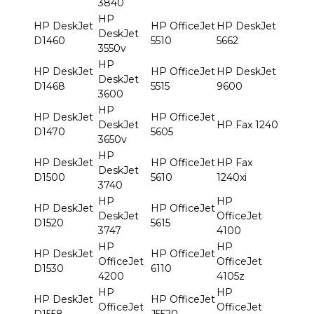
3840
HP
HP DeskJet
HP OfficeJet
HP DeskJet
DeskJet
D1460
5510
5662
3550v
HP
HP DeskJet
HP OfficeJet
HP DeskJet
DeskJet
D1468
5515
9600
3600
HP
HP DeskJet
HP OfficeJet
DeskJet
HP Fax 1240
D1470
5605
3650v
HP
HP DeskJet
HP OfficeJet
HP Fax
DeskJet
D1500
5610
1240xi
3740
HP
HP
HP DeskJet
HP OfficeJet
DeskJet
OfficeJet
D1520
5615
3747
4100
HP
HP
HP DeskJet
HP OfficeJet
OfficeJet
OfficeJet
D1530
6110
4200
4105z
HP
HP
HP DeskJet
HP OfficeJet
OfficeJet
OfficeJet
D1558
J5520