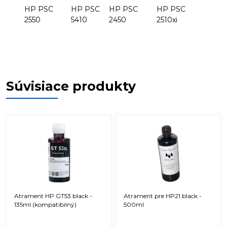
HP PSC
HP PSC
HP PSC
HP PSC
2550
5410
2450
2510xi
Súvisiace produkty
Atrament HP GT53 black -
Atrament pre HP21 black -
135ml (kompatibilný)
500ml