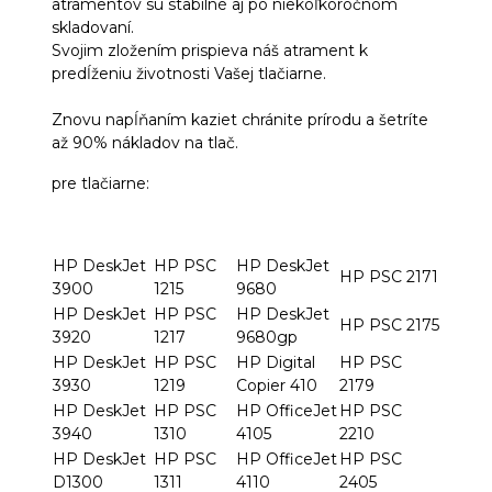
atramentov sú stabilné aj po niekoľkoročnom
skladovaní.
Svojim zložením prispieva náš atrament k
predĺženiu životnosti Vašej tlačiarne.
Znovu napĺňaním kaziet chránite prírodu a šetríte
až 90% nákladov na tlač.
pre tlačiarne:
HP DeskJet
HP PSC
HP DeskJet
HP PSC 2171
3900
1215
9680
HP DeskJet
HP PSC
HP DeskJet
HP PSC 2175
3920
1217
9680gp
HP DeskJet
HP PSC
HP Digital
HP PSC
3930
1219
Copier 410
2179
HP DeskJet
HP PSC
HP OfficeJet
HP PSC
3940
1310
4105
2210
HP DeskJet
HP PSC
HP OfficeJet
HP PSC
D1300
1311
4110
2405