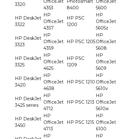
OfficeJet
Photosmart
OfficeJet
3320
4353
8400
5600
HP
HP
HP DeskJet
HP PSC
OfficeJet
OfficeJet
3322
1200
4357
5605z
HP
HP
HP DeskJet
OfficeJet
HP PSC 1205
OfficeJet
3323
4359
5608
HP
HP
HP DeskJet
HP PSC
OfficeJet
OfficeJet
3325
1209
4625
5609
HP
HP
HP DeskJet
OfficeJet
HP PSC 1210
OfficeJet
3420
4638
5610v
HP
HP
HP DeskJet
OfficeJet
HP PSC 1213
OfficeJet
3425 series
4712
5610xi
HP
HP
HP DeskJet
OfficeJet
HP PSC 1215
OfficeJet
3450
4713
6100
HP
HP
HP DeskJet