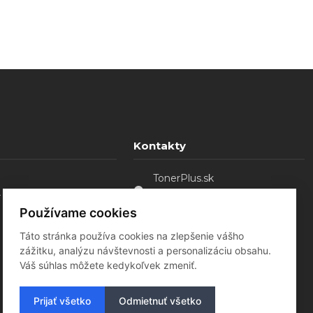
Kontakty
TonerPlus.sk
. o.
Sládkovičovo - Malá Mača,
92521
Používame cookies
0907 754 828
Táto stránka používa cookies na zlepšenie vášho
tonerplus@bluebird.sk
zážitku, analýzu návštevnosti a personalizáciu obsahu.
Váš súhlas môžete kedykoľvek zmeniť.
Prijať všetko
Odmietnuť všetko