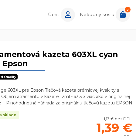
0
Účet
Nákupný košík
ramentová kazeta 603XL cyan
e Epson
rd Quality
dge 603XL pre Epson Tlačová kazeta prémiovej kvaklity s
Objem atramentu v kazete 12ml - až 3 x viac ako v originálnej
e Plnohodnotná náhrada za originálnu tlačovú kazetu EPSON
a sklade
1,13 € bez DPH
1,39 €