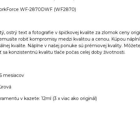
orkForce WF-2870DWF (WF2870)
stý, ostrý text a fotografie v špičkovej kvalite za zlomok ceny orig
nemusíte robiť kompromisy medzi kvalitou a cenou. Kúpou náplní
álnej kvalite. Náplne v našej ponuke sú prémiovej kvality. Môžete ic
 sa konzistentnú kvalitu tlače počas celej doby životnosti.
36 mesiacov
úrová
amentu v kazete: 12ml (3 x viac ako originál)