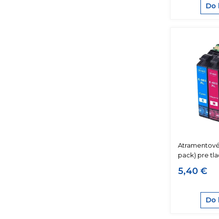
Do 
Atramentové
pack) pre tl
5,40 €
Do 