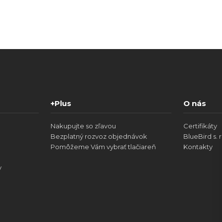
+Plus
O nás
Nakupujte so zľavou
Certifikáty
Bezplatný rozvoz objednávok
BlueBird s. r
Pomôžeme Vám vybrať tlačiareň
Kontakty
v