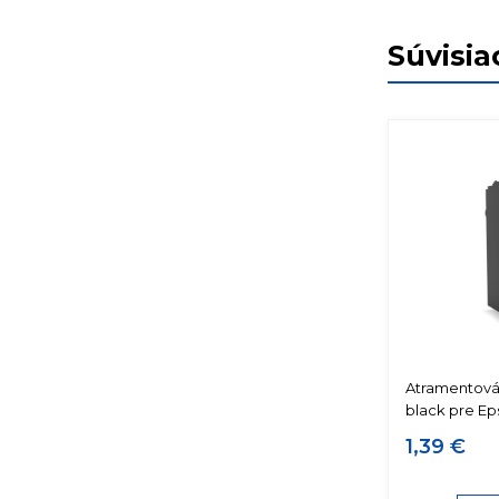
Súvisia
Atramentová
black pre Ep
1,39 €