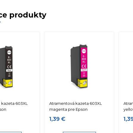
ce produkty
 kazeta 603XL
Atramentová kazeta 603XL
Atra
son
magenta pre Epson
yell
1,39 €
1,3