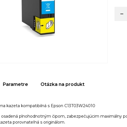
Parametre
Otázka na produkt
ívna kazeta kompatibilná s Epson C13T03W24010
e osadená plnohodnotným čipom, zabezpečujúcim maximálny poče
 kazeta porovnateľná s originálom.