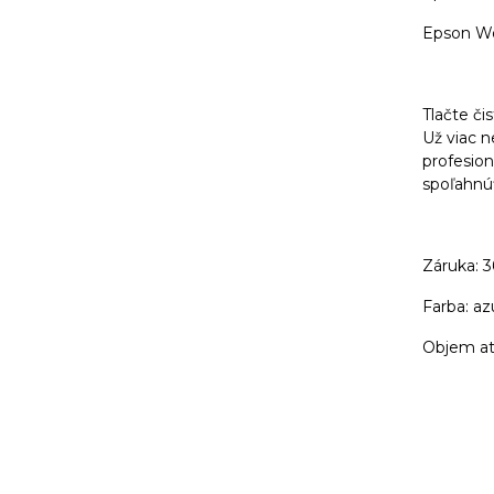
Epson W
Tlačte či
Už viac 
profesion
spoľahnúť
Záruka: 
Farba: az
Objem atr