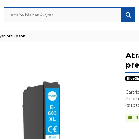
yan pre Epson
At
pr
BlueBi
Cartri
čipom 
kazet
N