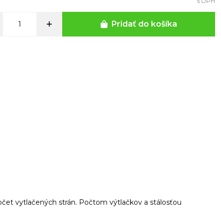
s DPH
Pridať do košíka
t vytlačených strán. Počtom výtlačkov a stálosťou