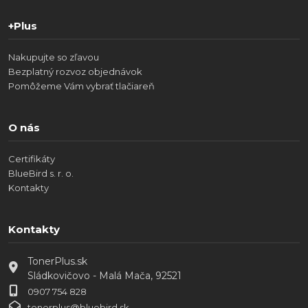
+Plus
Nakupujte so zľavou
Bezplatný rozvoz objednávok
Pomôžeme Vám vybrať tlačiareň
O nás
Certifikáty
BlueBird s. r. o.
Kontakty
Kontakty
TonerPlus.sk
Sládkovičovo - Malá Mača, 92521
0907 754 828
tonerplus@bluebird.sk