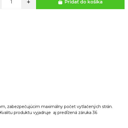
Pridať do košíka
pom, zabezpečujúcim maximálny počet vytlačených strán.
Kvalitu produktu vyjadruje aj predĺžená záruka 36