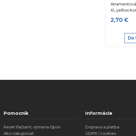
Atramentová
XL yellow ko
2,70 €
Do 
Pomocník
Informácie
Reset tlačiarní, výmena čipov
Doprava a platba
Ako nakupovať
GDPR / cookies