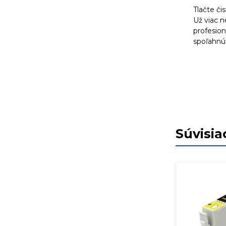
Tlačte či
Už viac 
profesion
spoľahnúť
Súvisia