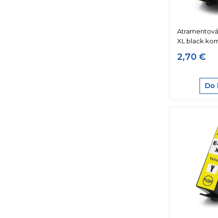
Atramentová
XL black kom
2,70 €
Do 