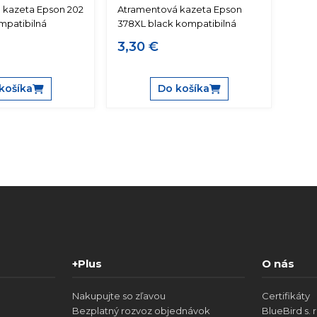
 kazeta Epson 202
Atramentová kazeta Epson
mpatibilná
378XL black kompatibilná
3,30 €
košíka
Do košíka
+Plus
O nás
Nakupujte so zľavou
Certifikáty
Bezplatný rozvoz objednávok
BlueBird s. r