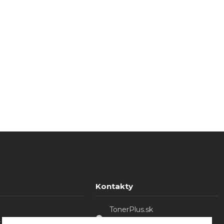
Kontakty
TonerPlus.sk
. o.
Sládkovičovo - Malá Mača,