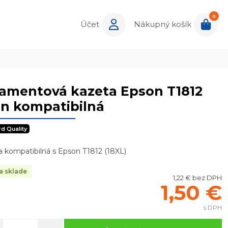
0
Účet
Nákupný košík
ramentová kazeta Epson T1812
n kompatibilná
rd Quality
 kompatibilná s Epson T1812 (18XL)
a sklade
1,22 € bez DPH
1,50 €
s DPH