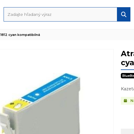
1812 cyan kompatibilná
At
cya
BlueBi
Kazeta
N