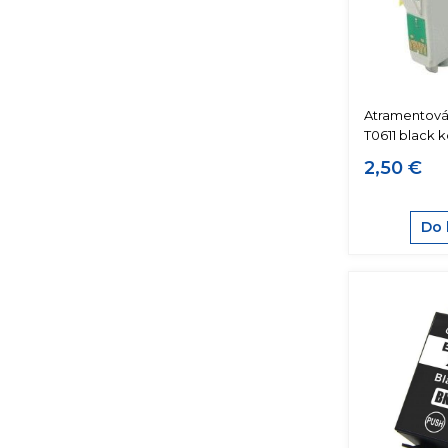
Atramentová
T0611 black 
2,50 €
Do 