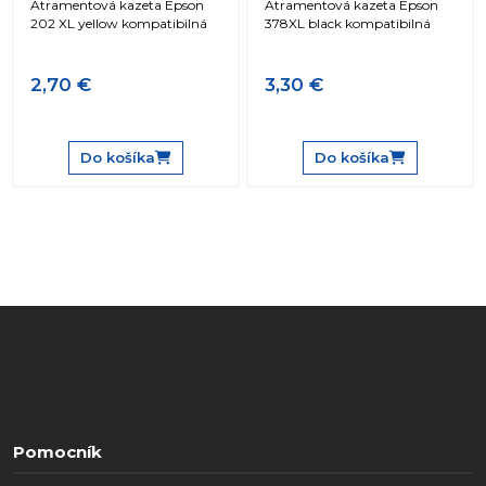
Atramentová kazeta Epson
Atramentová kazeta Epson
202 XL yellow kompatibilná
378XL black kompatibilná
2,70 €
3,30 €
Do košíka
Do košíka
Pomocník