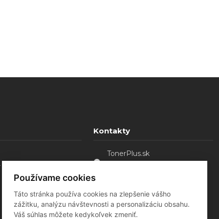
Kontakty
TonerPlus.sk
. o.
Sládkovičovo - Malá Mača,
92521
Používame cookies
0907 754 828
Táto stránka používa cookies na zlepšenie vášho
tonerplus@bluebird.sk
zážitku, analýzu návštevnosti a personalizáciu obsahu.
Váš súhlas môžete kedykoľvek zmeniť.