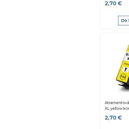
2,70 €
Do 
Atramentová
XL yellow ko
2,70 €