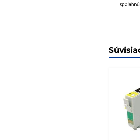
spoľahnúť
Súvisia