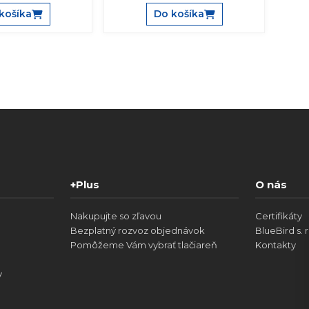
košíka
Do košíka
+Plus
O nás
Nakupujte so zľavou
Certifikáty
Bezplatný rozvoz objednávok
BlueBird s. r
Pomôžeme Vám vybrať tlačiareň
Kontakty
v