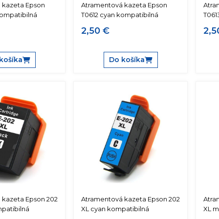
 kazeta Epson
Atramentová kazeta Epson
Atra
kompatibilná
T0612 cyan kompatibilná
T061
2,50 €
2,5
košíka
Do košíka
 kazeta Epson 202
Atramentová kazeta Epson 202
Atra
patibilná
XL cyan kompatibilná
XL m