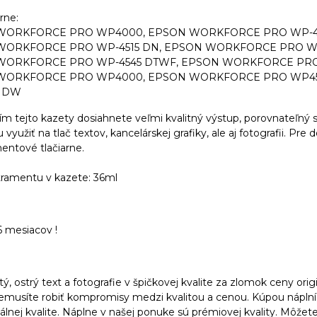
rne:
WORKFORCE PRO WP4000, EPSON WORKFORCE PRO WP-40
WORKFORCE PRO WP-4515 DN, EPSON WORKFORCE PRO WP
WORKFORCE PRO WP-4545 DTWF, EPSON WORKFORCE PRO 
WORKFORCE PRO WP4000, EPSON WORKFORCE PRO WP450
5 DW
m tejto kazety dosiahnete veľmi kvalitný výstup, porovnateľný s 
využiť na tlač textov, kancelárskej grafiky, ale aj fotografii. Pre 
mentové tlačiarne.
ramentu v kazete: 36ml
6 mesiacov !
stý, ostrý text a fotografie v špičkovej kvalite za zlomok ceny orig
nemusíte robiť kompromisy medzi kvalitou a cenou. Kúpou náplní
álnej kvalite. Náplne v našej ponuke sú prémiovej kvality. Môžete ic