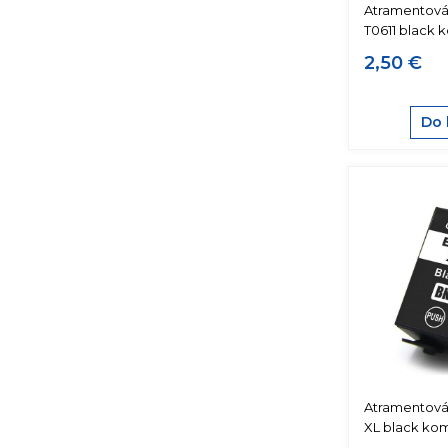
Atramentová
T0611 black 
2,50 €
Do 
Atramentová
XL black kom