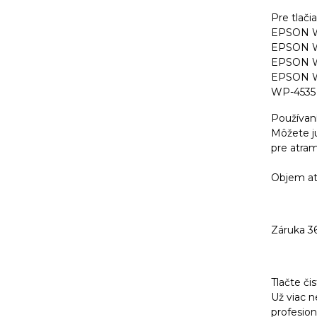
Pre tlačia
EPSON 
EPSON 
EPSON 
EPSON 
WP-453
Používaní
Môžete ju 
pre atra
Objem at
Záruka 3
Tlačte či
Už viac 
profesion