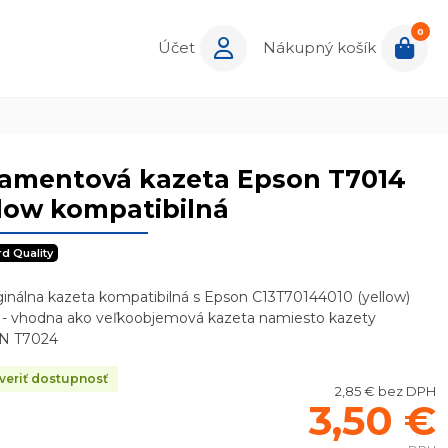
0
Účet
Nákupný košík
ramentová kazeta Epson T7014
low kompatibilná
rd Quality
inálna kazeta kompatibilná s Epson C13T70144010 (yellow)
 - vhodna ako veľkoobjemová kazeta namiesto kazety
N T7024
eriť dostupnosť
2,85 € bez DPH
3,50 €