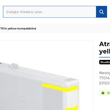
7014 yellow kompatibilná
At
yel
BlueBi
Neorig
T7014
EPSO
Ov