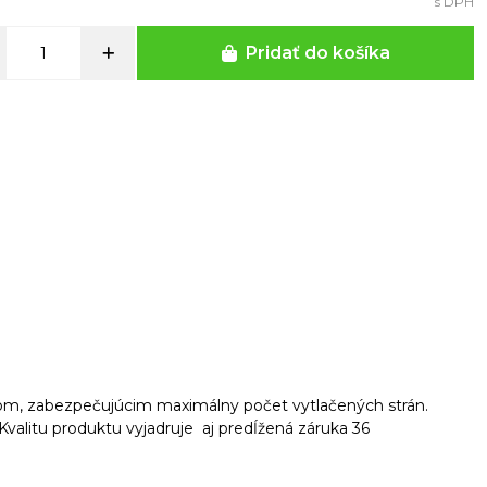
s DPH
Pridať do košíka
pom, zabezpečujúcim maximálny počet vytlačených strán.
Kvalitu produktu vyjadruje aj predĺžená záruka 36