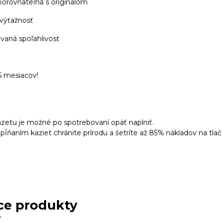
 porovnateľná s originálom
 výťažnosť
ovaná spoľahlivosť
6 mesiacov!
azetu je možné po spotrebovaní opäť naplniť.
ĺňaním kaziet chránite prírodu a šetríte až 85% nákladov na tlač
ce produkty