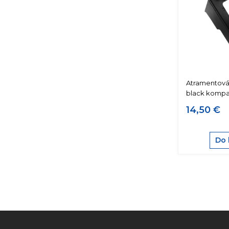
Atramentová
black kompat
14,50 €
Do 