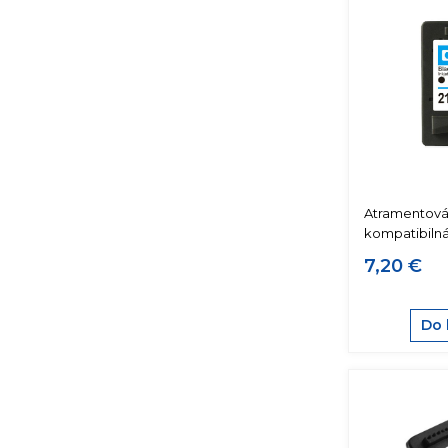
Atramentová
kompatibiln
7,20 €
Do 