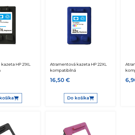
 kazeta HP 21XL
Atramentová kazeta HP 22XL
Atra
á
kompatibilná
komp
16,50 €
6,9
košíka
Do košíka