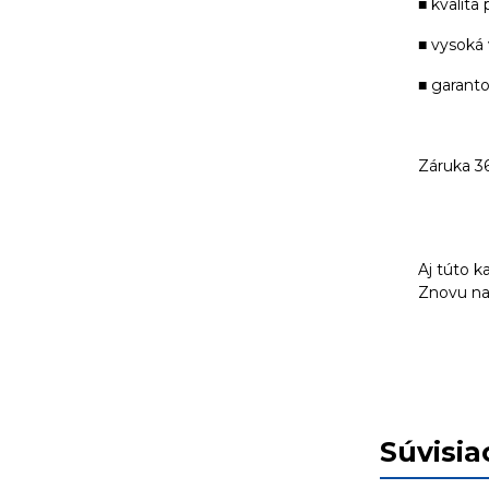
■ kvalita
■ vysoká
■ garant
Záruka 3
Aj túto k
Znovu nap
Súvisia