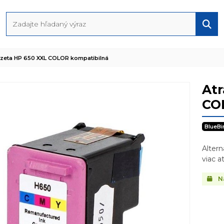
zeta HP 650 XXL COLOR kompatibilná
At
CO
BlueBi
Altern
viac 
N