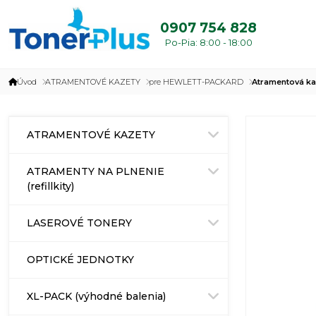
0907 754 828
Po-Pia: 8:00 - 18:00
Úvod
ATRAMENTOVÉ KAZETY
pre HEWLETT-PACKARD
Atramentová ka
ATRAMENTOVÉ KAZETY
ATRAMENTY NA PLNENIE
(refillkity)
LASEROVÉ TONERY
OPTICKÉ JEDNOTKY
XL-PACK (výhodné balenia)