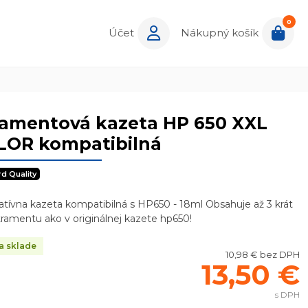
0
Účet
Nákupný košík
ramentová kazeta HP 650 XXL
LOR kompatibilná
rd Quality
atívna kazeta kompatibilná s HP650 - 18ml Obsahuje až 3 krát
atramentu ako v originálnej kazete hp650!
a sklade
10,98 € bez DPH
13,50 €
s DPH