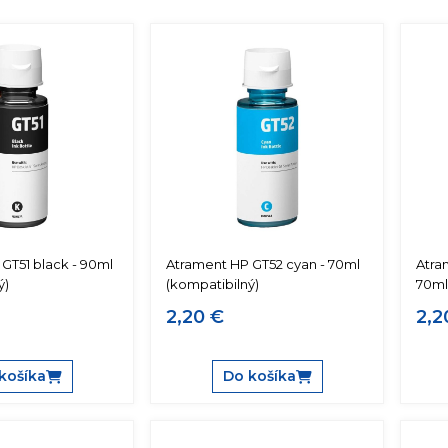
GT51 black - 90ml
Atrament HP GT52 cyan - 70ml
Atra
ý)
(kompatibilný)
70ml
2,20 €
2,2
košíka
Do košíka