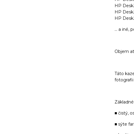
HP DeskJ
HP DeskJ
HP DeskJ
... a iné
Objem atr
Táto kaze
fotografi
Základné 
■ čistý, o
■ sýte fa