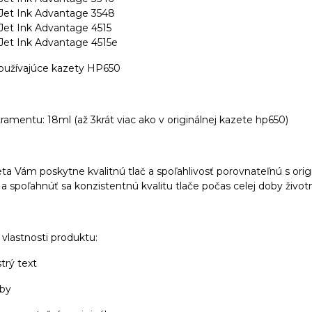
et Ink Advantage 3548
et Ink Advantage 4515
et Ink Advantage 4515e
, používajúce kazety HP650
amentu: 18ml (až 3krát viac ako v originálnej kazete hp650)
ta Vám poskytne kvalitnú tlač a spoľahlivosť porovnateľnú s origi
i a spoľahnúť sa konzistentnú kvalitu tlače počas celej doby život
vlastnosti produktu:
strý text
rby