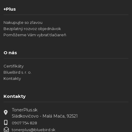
+Plus
Nakupujte so zľavou
Bezplatný rozvoz objednávok
Pomôžeme Vám vybrať tlačiareň
O nás
Certifikáty
BlueBird s. r. o.
Kontakty
Kontakty
TonerPlus.sk
Sládkovičovo - Malá Mača, 92521
0907 754 828
tonerplus@bluebird.sk