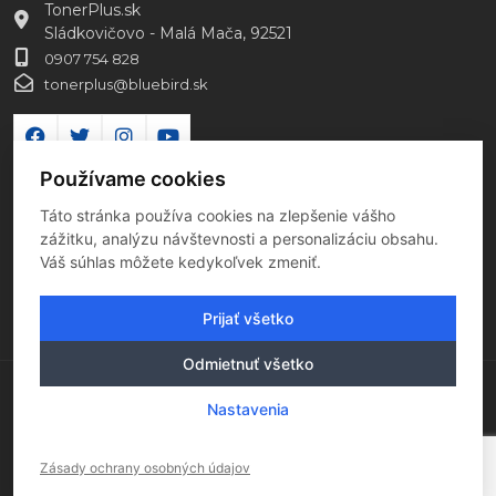
TonerPlus.sk
Sládkovičovo - Malá Mača, 92521
0907 754 828
tonerplus@bluebird.sk
Používame cookies
Táto stránka používa cookies na zlepšenie vášho
zážitku, analýzu návštevnosti a personalizáciu obsahu.
Váš súhlas môžete kedykoľvek zmeniť.
Prijať všetko
Odmietnuť všetko
Copyright 2026 Všetky práva vyhradené
Nastavenia
Tento e-shop je hostovaný v EU
Zásady ochrany osobných údajov
Vytvorilo
Fultio