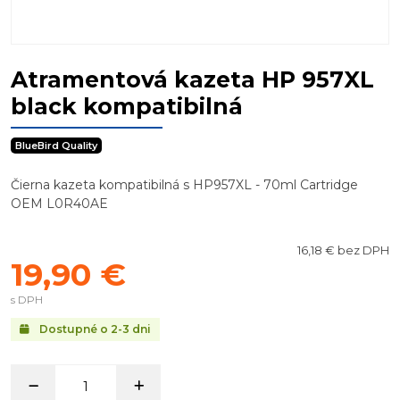
Atramentová kazeta HP 957XL
black kompatibilná
BlueBird Quality
Čierna kazeta kompatibilná s HP957XL - 70ml Cartridge
OEM L0R40AE
16,18 € bez DPH
19,90 €
s DPH
Dostupné o 2-3 dni