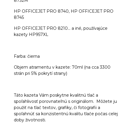
8732M
HP OFFICEJET PRO 8740, HP OFFICEJET PRO
8745
HP OFFICEJET PRO 8210... a iné, používajúce
kazety HP957XL
Farba: čierna
Objem atramentu v kazete: 70ml (na cca 3300
strán pri 5% pokrytí strany)
Táto kazeta Vám poskytne kvalitnú tlač a
spoľahlivosť porovnateľnú s originálom. Môžete ju
použiť na tlač textov, grafiky, či fotografii a
spoľahnúť sa konzistentnú kvalitu tlače počas celej
doby životnosti.