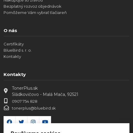
Bezplatný rozvoz objednávok
Pomôžeme Vám vybrať tlačiareň
O nás
Certifikáty
BlueBird s. r. o.
Kontakty
Kontakty
TonerPlus.sk
Sládkovičovo - Malá Mača, 92521
0907 754 828
tonerplus@bluebird.sk