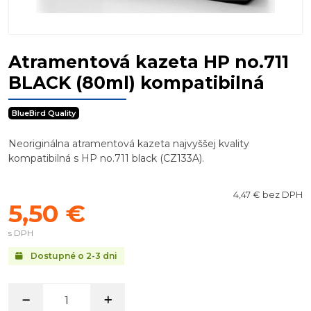
Atramentová kazeta HP no.711
BLACK (80ml) kompatibilná
BlueBird Quality
Neoriginálna atramentová kazeta najvyššej kvality
kompatibilná s HP no.711 black (CZ133A).
4,47 € bez DPH
5,50 €
s DPH
Dostupné o 2-3 dni