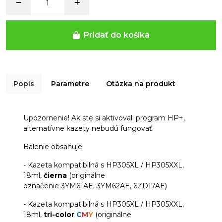
Pridať do košíka
Popis
Parametre
Otázka na produkt
Upozornenie! Ak ste si aktivovali program HP+,
alternatívne kazety nebudú fungovať.
Balenie obsahuje:
- Kazeta kompatibilná s HP305XL / HP305XXL,
18ml,
čierna
(originálne
označenie 3YM61AE, 3YM62AE, 6ZD17AE)
- Kazeta kompatibilná s HP305XL / HP305XXL,
18ml,
tri-color
C
M
Y
(originálne