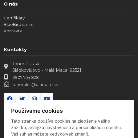
O nás
Certifikáty
BlueBird s. r. o.
Kontakty
Kontakty
TonerPlus.sk
Sládkovičovo - Malá Mača, 92521
0907 754 828
tonerplus@bluebird.sk
Používame cookies
Táto stránka používa cookies na zlepšenie vášho
zážitku, analýzu návštevnosti a personalizáciu obsahu.
Váš súhlas môžete kedykoľvek zmeniť.