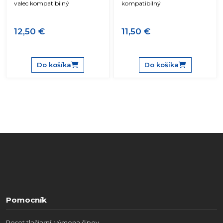
valec kompatibilný
kompatibilný
12,50 €
11,50 €
Do košíka
Do košíka
Pomocník
Reset tlačiarní, výmena čipov