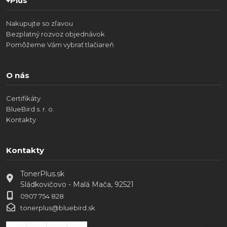
+Plus
Nakupujte so zľavou
Bezplatný rozvoz objednávok
Pomôžeme Vám vybrať tlačiareň
O nás
Certifikáty
BlueBird s. r. o.
Kontakty
Kontakty
TonerPlus.sk
Sládkovičovo - Malá Mača, 92521
0907 754 828
tonerplus@bluebird.sk