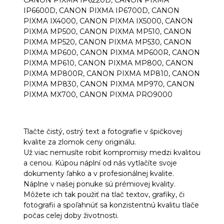
IP6600D, CANON PIXMA IP6700D, CANON
PIXMA IX4000, CANON PIXMA IX5000, CANON
PIXMA MP500, CANON PIXMA MP510, CANON
PIXMA MP520, CANON PIXMA MP530, CANON
PIXMA MP600, CANON PIXMA MP600R, CANON
PIXMA MP610, CANON PIXMA MP800, CANON
PIXMA MP800R, CANON PIXMA MP810, CANON
PIXMA MP830, CANON PIXMA MP970, CANON
PIXMA MX700, CANON PIXMA PRO9000
Tlačte čistý, ostrý text a fotografie v špičkovej
kvalite za zlomok ceny originálu.
Už viac nemusíte robiť kompromisy medzi kvalitou
a cenou. Kúpou náplní od nás vytlačíte svoje
dokumenty ľahko a v profesionálnej kvalite.
Náplne v našej ponuke sú prémiovej kvality.
Môžete ich tak použiť na tlač textov, grafiky, či
fotografii a spoľahnúť sa konzistentnú kvalitu tlače
počas celej doby životnosti.