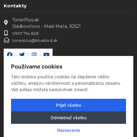
Kontakty
TonerPlus.sk
Sládkovičovo - Malá Mača, 92521
0907 754 828
tonerplus@bluebird.sk
Používame cookies
Táto stránka používa cookies na zlepšenie vášho
zážitku, analýzu návštevnosti a personalizáciu obsahu.
Váš súhlas môžete kedykoľvek zmeniť.
Prijať všetko
Odmietnuť všetko
Copyright 2026 Všetky práva vyhradené
Nastavenia