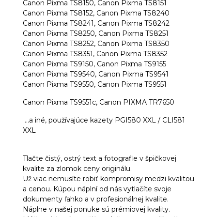
Canon Pixma TS8150, Canon Pixma TS8151
Canon Pixma TS8152, Canon Pixma TS8240
Canon Pixma TS8241, Canon Pixma TS8242
Canon Pixma TS8250, Canon Pixma TS8251
Canon Pixma TS8252, Canon Pixma TS8350
Canon Pixma TS8351, Canon Pixma TS8352
Canon Pixma TS9150, Canon Pixma TS9155
Canon Pixma TS9540, Canon Pixma TS9541
Canon Pixma TS9550, Canon Pixma TS9551
Canon Pixma TS9551c, Canon PIXMA TR7650
...a iné, používajúce kazety PGI580 XXL / CLI581
XXL
Tlačte čistý, ostrý text a fotografie v špičkovej
kvalite za zlomok ceny originálu.
Už viac nemusíte robiť kompromisy medzi kvalitou
a cenou. Kúpou náplní od nás vytlačíte svoje
dokumenty ľahko a v profesionálnej kvalite.
Náplne v našej ponuke sú prémiovej kvality.