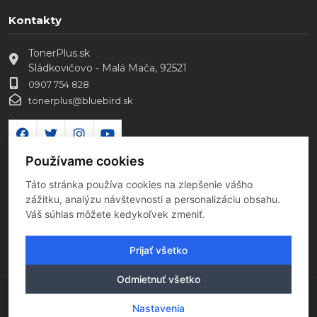
Kontakty
TonerPlus.sk
Sládkovičovo - Malá Mača, 92521
0907 754 828
tonerplus@bluebird.sk
Používame cookies
Táto stránka používa cookies na zlepšenie vášho
zážitku, analýzu návštevnosti a personalizáciu obsahu.
Váš súhlas môžete kedykoľvek zmeniť.
Prijať všetko
Odmietnuť všetko
Copyright 2026 Všetky práva vyhradené
Nastavenia