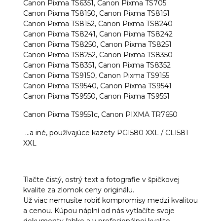
Canon Pixma TS6351, Canon Pixma TS705
Canon Pixma TS8150, Canon Pixma TS8151
Canon Pixma TS8152, Canon Pixma TS8240
Canon Pixma TS8241, Canon Pixma TS8242
Canon Pixma TS8250, Canon Pixma TS8251
Canon Pixma TS8252, Canon Pixma TS8350
Canon Pixma TS8351, Canon Pixma TS8352
Canon Pixma TS9150, Canon Pixma TS9155
Canon Pixma TS9540, Canon Pixma TS9541
Canon Pixma TS9550, Canon Pixma TS9551
Canon Pixma TS9551c, Canon PIXMA TR7650
...a iné, používajúce kazety PGI580 XXL / CLI581
XXL
Tlačte čistý, ostrý text a fotografie v špičkovej
kvalite za zlomok ceny originálu.
Už viac nemusíte robiť kompromisy medzi kvalitou
a cenou. Kúpou náplní od nás vytlačíte svoje
dokumenty ľahko a v profesionálnej kvalite.