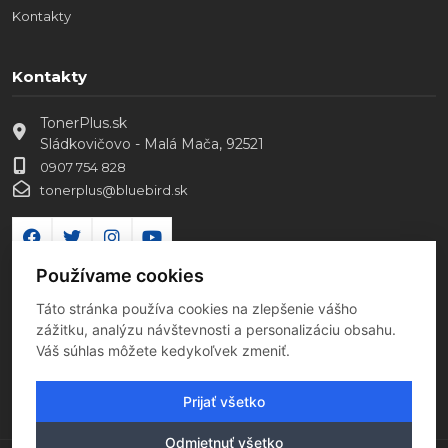
Kontakty
Kontakty
TonerPlus.sk
Sládkovičovo - Malá Mača, 92521
0907 754 828
tonerplus@bluebird.sk
Používame cookies
Táto stránka používa cookies na zlepšenie vášho
zážitku, analýzu návštevnosti a personalizáciu obsahu.
Váš súhlas môžete kedykoľvek zmeniť.
Prijať všetko
Odmietnuť všetko