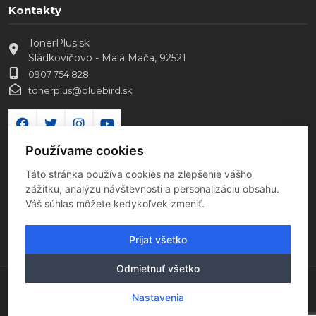
Kontakty
TonerPlus.sk
Sládkovičovo - Malá Mača, 92521
0907 754 828
tonerplus@bluebird.sk
Používame cookies
Táto stránka používa cookies na zlepšenie vášho
zážitku, analýzu návštevnosti a personalizáciu obsahu.
Váš súhlas môžete kedykoľvek zmeniť.
Prijať všetko
Odmietnuť všetko
Copyright 2026 Všetky práva vyhradené
Nastavenia