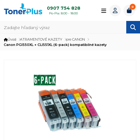
0
0907 754 828
Po-Pia: 8:00 - 18:00
Úvod
ATRAMENTOVÉ KAZETY
pre CANON
Canon PGI550XL + CLI551XL (6-pack) kompatibilné kazety