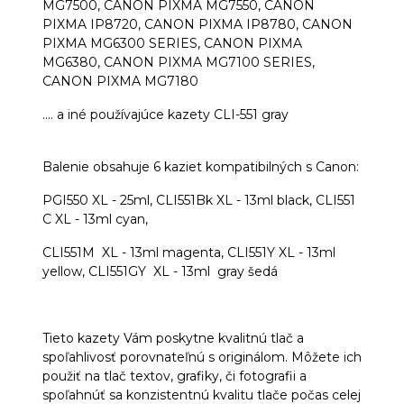
MG7500, CANON PIXMA MG7550, CANON
PIXMA IP8720, CANON PIXMA IP8780, CANON
PIXMA MG6300 SERIES, CANON PIXMA
MG6380, CANON PIXMA MG7100 SERIES,
CANON PIXMA MG7180
.... a iné používajúce kazety CLI-551 gray
Balenie obsahuje 6 kaziet kompatibilných s Canon:
PGI550 XL - 25ml, CLI551Bk XL - 13ml black, CLI551
C XL - 13ml cyan,
CLI551M XL - 13ml magenta, CLI551Y XL - 13ml
yellow, CLI551GY XL - 13ml gray šedá
Tieto kazety Vám poskytne kvalitnú tlač a
spoľahlivosť porovnateľnú s originálom. Môžete ich
použiť na tlač textov, grafiky, či fotografii a
spoľahnúť sa konzistentnú kvalitu tlače počas celej