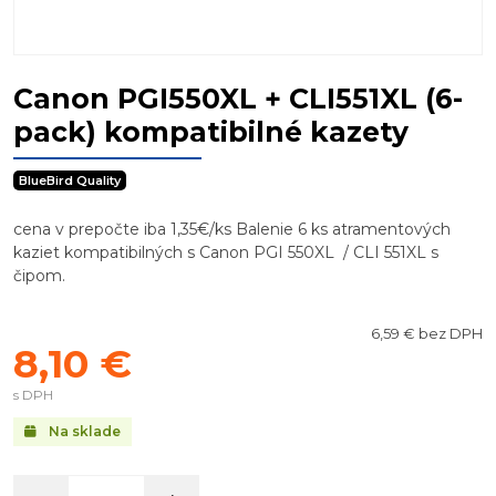
Canon PGI550XL + CLI551XL (6-
pack) kompatibilné kazety
BlueBird Quality
cena v prepočte iba 1,35€/ks Balenie 6 ks atramentových
kaziet kompatibilných s Canon PGI 550XL / CLI 551XL s
čipom.
6,59 € bez DPH
8,10 €
s DPH
Na sklade