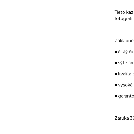
Tieto kaz
fotografi
Základné 
■ čistý či
■ sýte fa
■ kvalita
■ vysoká
■ garant
Záruka 3