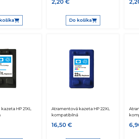
2,20 €
2,2
košíka
Do košíka
 kazeta HP 21XL
Atramentová kazeta HP 22XL
Atra
á
kompatibilná
komp
16,50 €
6,9