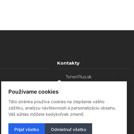
Kontakty
TonerPlus.sk
. o.
Sládkovičovo - Malá Mača,
92521
Používame cookies
0907 754 828
Táto stránka používa cookies na zlepšenie vášho
tonerplus@bluebird.sk
zážitku, analýzu návštevnosti a personalizáciu obsahu.
Váš súhlas môžete kedykoľvek zmeniť.
Prijať všetko
Odmietnuť všetko