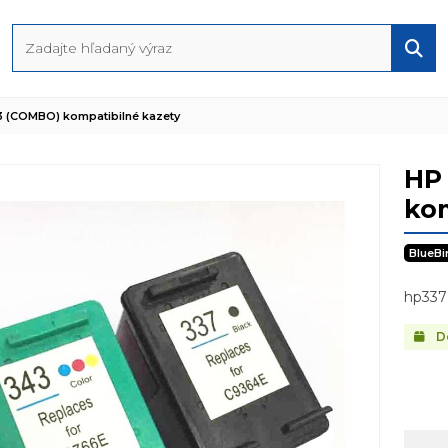
3 (COMBO) kompatibilné kazety
HP
kom
BlueBi
hp337
Do