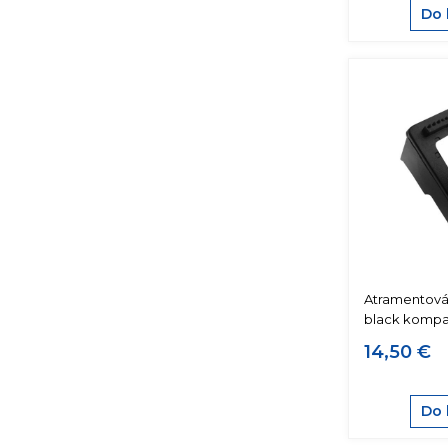
Do 
Atramentová
black kompat
14,50 €
Do 