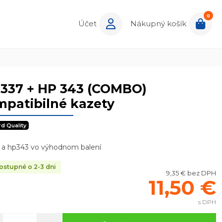
0
Účet
Nákupný košík
 337 + HP 343 (COMBO)
patibilné kazety
rd Quality
 a hp343 vo výhodnom balení
stupné o 2-3 dni
9,35 € bez DPH
11,50 €
s DPH