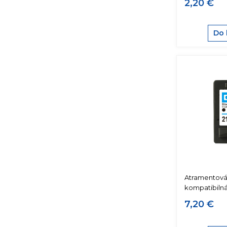
2,20 €
Do 
Atramentová
kompatibiln
7,20 €