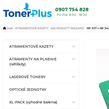
0907 754 828
Po-Pia: 8:00 - 18:00
Úvod
ATRAMENTOVÉ KAZETY
pre HEWLETT-PACKARD
HP 337 + HP 34
ATRAMENTOVÉ KAZETY
ATRAMENTY NA PLNENIE
(refillkity)
LASEROVÉ TONERY
OPTICKÉ JEDNOTKY
XL-PACK (výhodné balenia)