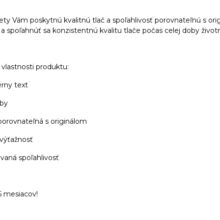
ety Vám poskytnú kvalitnú tlač a spoľahlivosť porovnateľnú s orig
i a spoľahnúť sa konzistentnú kvalitu tlače počas celej doby život
vlastnosti produktu:
erny text
rby
 porovnateľná s originálom
 výťažnosť
ovaná spoľahlivosť
6 mesiacov!