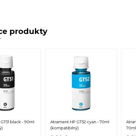
ce produkty
GT51 black - 90ml
Atrament HP GT52 cyan - 70ml
Atra
ý)
(kompatibilný)
70ml