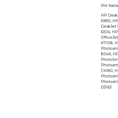
Pre tlači
HP DeskJ
6980, HP
DeskJet 
6304, HP 
OfficeJe
K7108, H
Photosma
8049, HP
PhotoSma
Photosma
C4180, H
Photosma
Photosma
D5163