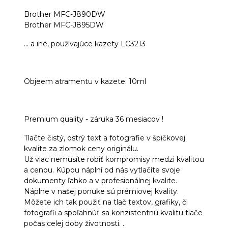
Brother MFC-J890DW
Brother MFC-J895DW
... a iné, používajúce kazety LC3213
Objeem atramentu v kazete: 10ml
Premium quality - záruka 36 mesiacov !
Tlačte čistý, ostrý text a fotografie v špičkovej
kvalite za zlomok ceny originálu.
Už viac nemusíte robiť kompromisy medzi kvalitou
a cenou. Kúpou náplní od nás vytlačíte svoje
dokumenty ľahko a v profesionálnej kvalite.
Náplne v našej ponuke sú prémiovej kvality.
Môžete ich tak použiť na tlač textov, grafiky, či
fotografii a spoľahnúť sa konzistentnú kvalitu tlače
počas celej doby životnosti. .