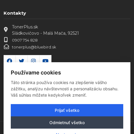
Kontakty
TonerPlus.sk
Sládkovičovo - Malá Mača, 92521
0907 754 828
tonerplus@bluebird.sk
Používame cookies
Táto stránka používa cookies na zlepšenie vášho
zážitku, analýzu návštevnosti a personalizáciu obsahu.
Váš súhlas môžete kedykoľvek zmeniť.
Prijať všetko
Odmietnuť všetko
Copyright 2026 Všetky práva vyhradené