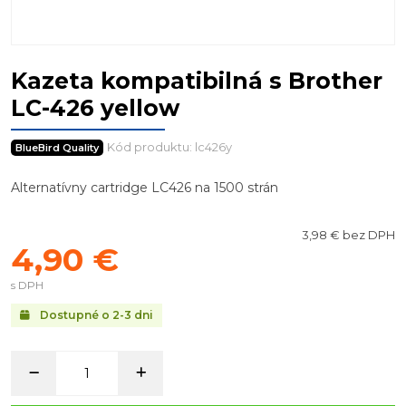
Kazeta kompatibilná s Brother
LC-426 yellow
Kód produktu: lc426y
BlueBird Quality
Alternatívny cartridge LC426 na 1500 strán
3,98 € bez DPH
4,90 €
s DPH
Dostupné o 2-3 dni