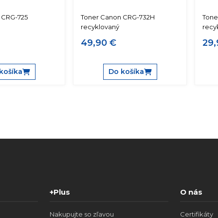
 CRG-725
Toner Canon CRG-732H
Tone
recyklovaný
recy
49,90 €
29,
košíka
Do košíka
+Plus
O nás
Nakupujte so zľavou
Certifikáty