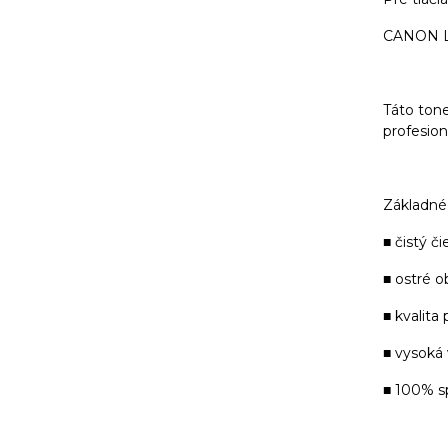
CANON L
Táto tone
profesioná
Základné 
■ čistý či
■ ostré o
■ kvalita
■ vysoká
■ 100% s