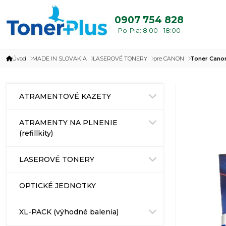
0907 754 828
Po-Pia: 8:00 - 18:00
Úvod
MADE IN SLOVAKIA
LASEROVÉ TONERY
pre CANON
Toner Canon
ATRAMENTOVÉ KAZETY
ATRAMENTY NA PLNENIE
(refillkity)
LASEROVÉ TONERY
OPTICKÉ JEDNOTKY
XL-PACK (výhodné balenia)