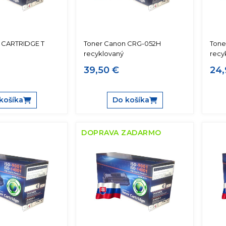
 CARTRIDGE T
Toner Canon CRG-052H
Tone
recyklovaný
recy
39,50 €
24,
košíka
Do košíka
DOPRAVA ZADARMO