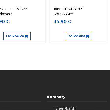
r Canon CRG-737
Toner HP CRG-719H
klovaný
recyklovaný
90 €
34,90 €
Do košíka
Do košíka
Kontakty
TonerPlus.sk