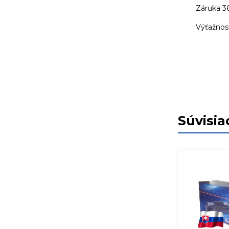
Záruka 3
Výťažnosť
Súvisia