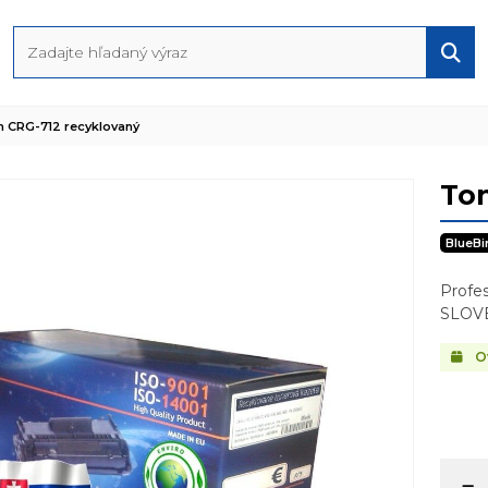
 CRG-712 recyklovaný
Ton
BlueBi
Profe
SLOV
Ov