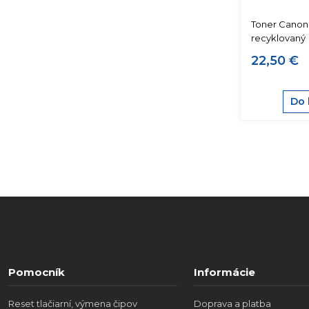
Toner Canon
recyklovaný
22,50 €
Do 
Pomocník
Informácie
Reset tlačiarní, výmena čipov
Doprava a platba