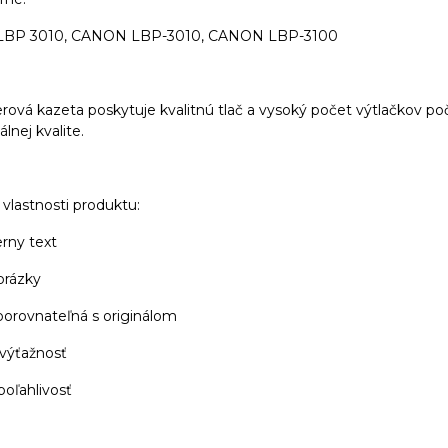
BP 3010, CANON LBP-3010, CANON LBP-3100
rová kazeta poskytuje kvalitnú tlač a vysoký počet výtlačkov poč
lnej kvalite.
vlastnosti produktu:
erny text
brázky
 porovnateľná s originálom
 výťažnosť
poľahlivosť