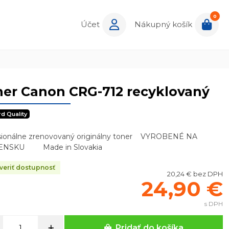
0
Účet
Nákupný košík
er Canon CRG-712 recyklovaný
rd Quality
sionálne zrenovovaný originálny toner VYROBENÉ NA
ENSKU Made in Slovakia
eriť dostupnosť
20,24 € bez DPH
24,90 €
s DPH
Pridať do košíka