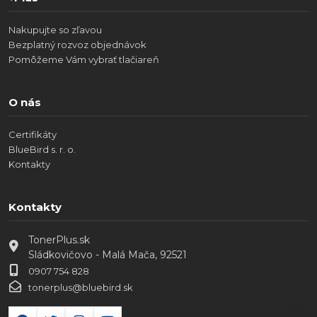
Nakupujte so zľavou
Bezplatný rozvoz objednávok
Pomôžeme Vám vybrať tlačiareň
O nás
Certifikáty
BlueBird s. r. o.
Kontakty
Kontakty
TonerPlus.sk
Sládkovičovo - Malá Mača, 92521
0907 754 828
tonerplus@bluebird.sk