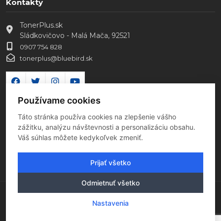
Kontakty
TonerPlus.sk
Sládkovičovo - Malá Mača, 92521
0907 754 828
tonerplus@bluebird.sk
Používame cookies
Táto stránka používa cookies na zlepšenie vášho
zážitku, analýzu návštevnosti a personalizáciu obsahu.
Váš súhlas môžete kedykoľvek zmeniť.
Prijať všetko
Odmietnuť všetko
Copyright 2026 Všetky práva vyhradené
Nastavenia
Tento e-shop je hostovaný v EU