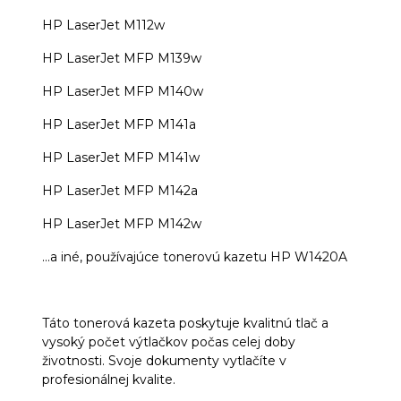
HP LaserJet M112w
HP LaserJet MFP M139w
HP LaserJet MFP M140w
HP LaserJet MFP M141a
HP LaserJet MFP M141w
HP LaserJet MFP M142a
HP LaserJet MFP M142w
...a iné, používajúce tonerovú kazetu HP W1420A
Táto tonerová kazeta poskytuje kvalitnú tlač a
vysoký počet výtlačkov počas celej doby
životnosti. Svoje dokumenty vytlačíte v
profesionálnej kvalite.