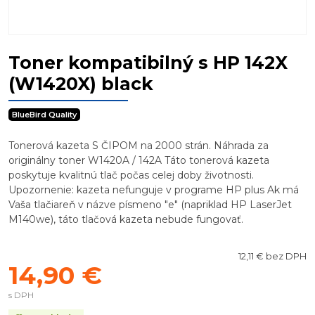
Toner kompatibilný s HP 142X
(W1420X) black
BlueBird Quality
Tonerová kazeta S ČIPOM na 2000 strán. Náhrada za
originálny toner W1420A / 142A Táto tonerová kazeta
poskytuje kvalitnú tlač počas celej doby životnosti.
Upozornenie: kazeta nefunguje v programe HP plus Ak má
Vaša tlačiareň v názve písmeno "e" (napriklad HP LaserJet
M140we), táto tlačová kazeta nebude fungovať.
12,11 € bez DPH
14,90 €
s DPH