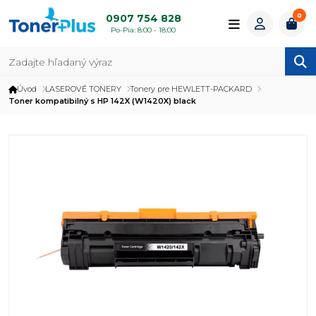
0
0907 754 828
Po-Pia: 8:00 - 18:00
Úvod
LASEROVÉ TONERY
Tonery pre HEWLETT-PACKARD
Toner kompatibilný s HP 142X (W1420X) black