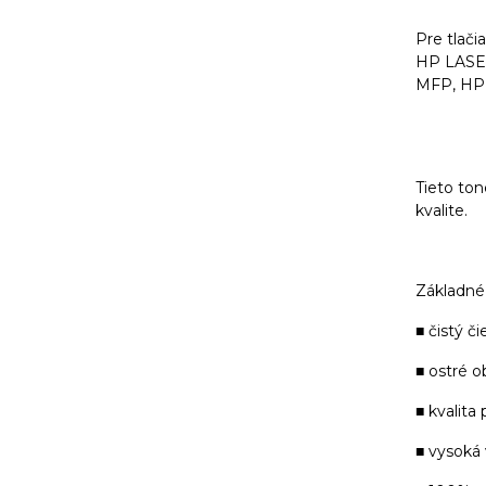
Pre tlači
HP LASE
MFP, HP
Tieto ton
kvalite.
Základné 
■ čistý či
■ ostré o
■ kvalita
■ vysoká