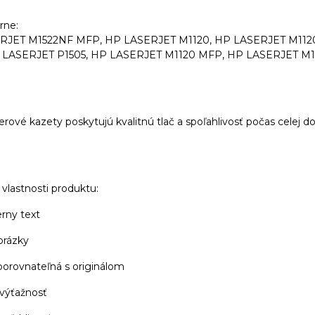
arne:
RJET M1522NF MFP, HP LASERJET M1120, HP LASERJET M112
 LASERJET P1505, HP LASERJET M1120 MFP, HP LASERJET M
erové kazety poskytujú kvalitnú tlač a spoľahlivosť počas celej d
vlastnosti produktu:
erny text
brázky
 porovnateľná s originálom
 výťažnosť