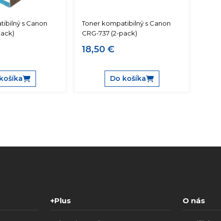
ibilný s Canon
Toner kompatibilný s Canon
pack)
CRG-737 (2-pack)
18,50 €
košíka
Do košíka
+Plus
O nás