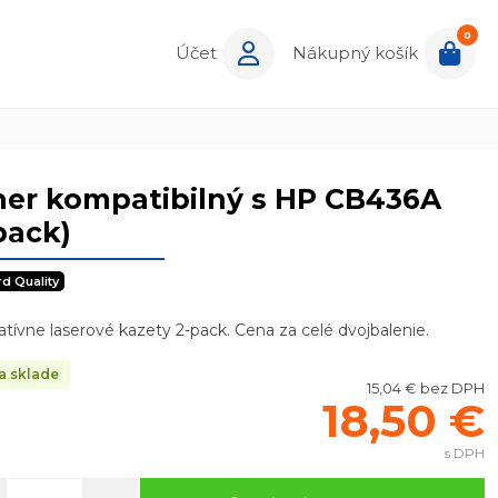
0
Účet
Nákupný košík
ner kompatibilný s HP CB436A
pack)
rd Quality
atívne laserové kazety 2-pack. Cena za celé dvojbalenie.
a sklade
15,04 € bez DPH
18,50 €
s DPH