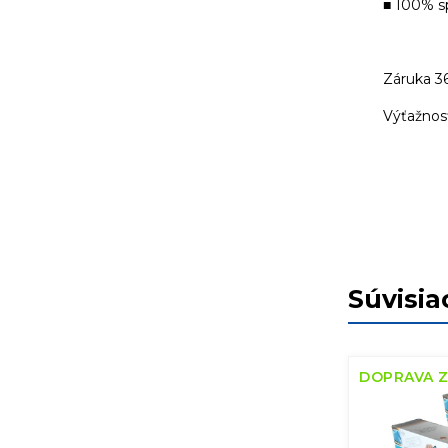
■ 100% s
Záruka 3
Výťažnosť
Súvisia
DOPRAVA 