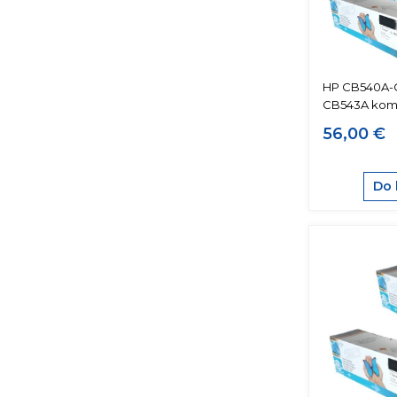
HP CB540A-
CB543A komp
56,00 €
Do 