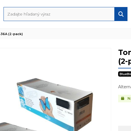
436A (2-pack)
To
(2-
BlueBi
Altern
N