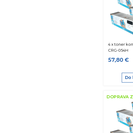
4 x toner ko
CRG-054H
57,80 €
Do 
DOPRAVA 