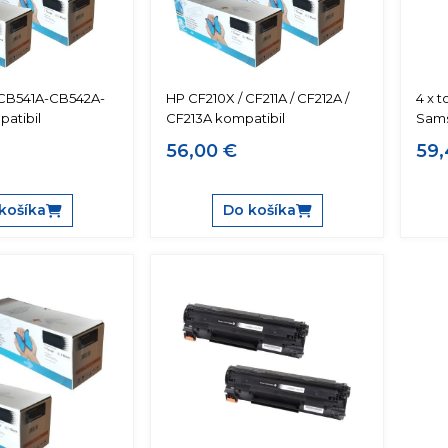
CB541A-CB542A-
HP CF210X / CF211A / CF212A /
4 x 
atibil
CF213A kompatibil
Sams
56,00 €
59,
košíka
Do košíka