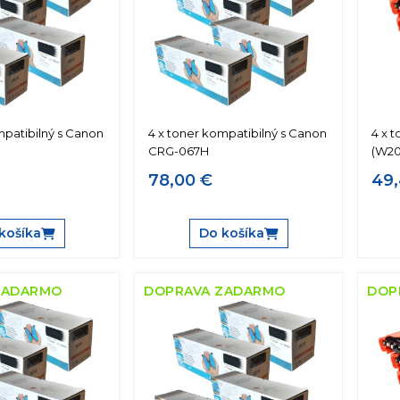
mpatibilný s Canon
4 x toner kompatibilný s Canon
4 x t
CRG-067H
(W20
78,00 €
49,
košíka
Do košíka
ZADARMO
DOPRAVA ZADARMO
DOP