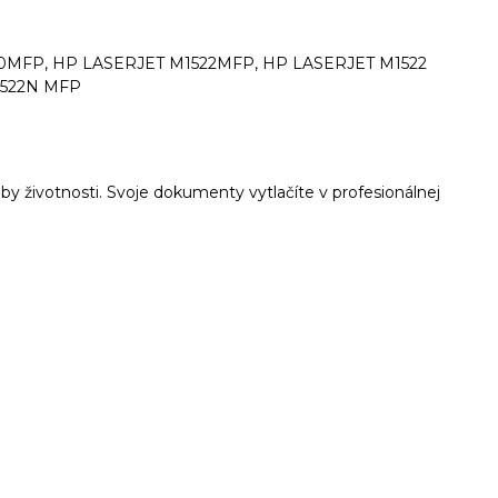
0MFP, HP LASERJET M1522MFP, HP LASERJET M1522
1522N MFP
oby životnosti. Svoje dokumenty vytlačíte v profesionálnej