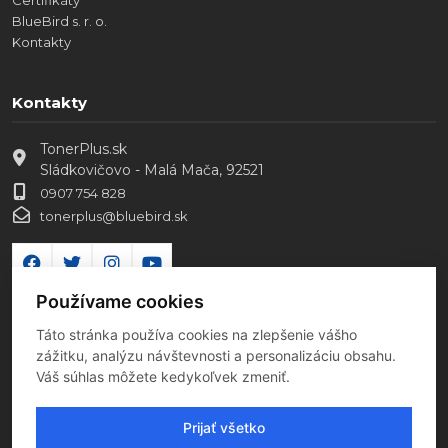
BlueBird s. r. o.
Kontakty
Kontakty
TonerPlus.sk
Sládkovičovo - Malá Mača, 92521
0907 754 828
tonerplus@bluebird.sk
Používame cookies
Táto stránka používa cookies na zlepšenie vášho
zážitku, analýzu návštevnosti a personalizáciu obsahu.
Váš súhlas môžete kedykoľvek zmeniť.
Prijať všetko