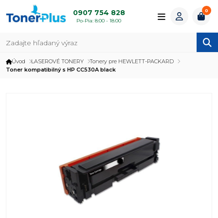
0
0907 754 828
Po-Pia: 8:00 - 18:00
Úvod
LASEROVÉ TONERY
Tonery pre HEWLETT-PACKARD
Toner kompatibilný s HP CC530A black