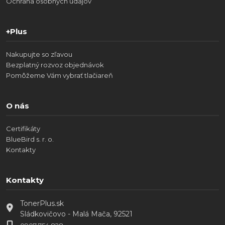
Ochrana osobných údajov
+Plus
Nakupujte so zľavou
Bezplatný rozvoz objednávok
Pomôžeme Vám vybrať tlačiareň
O nás
Certifikáty
BlueBird s. r. o.
Kontakty
Kontakty
TonerPlus.sk
Sládkovičovo - Malá Mača, 92521