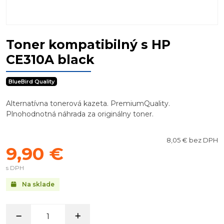
Toner kompatibilný s HP
CE310A black
BlueBird Quality
Alternatívna tonerová kazeta. PremiumQuality.
Plnohodnotná náhrada za originálny toner.
8,05 € bez DPH
9,90 €
s DPH
Na sklade