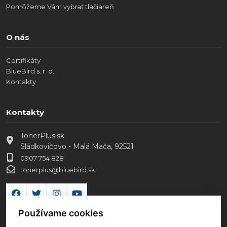
Pomôžeme Vám vybrať tlačiareň
O nás
Certifikáty
BlueBird s. r. o.
Kontakty
Kontakty
TonerPlus.sk
Sládkovičovo - Malá Mača, 92521
0907 754 828
tonerplus@bluebird.sk
Používame cookies