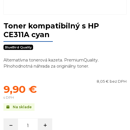
Toner kompatibilný s HP
CE311A cyan
BlueBird Quality
Alternatívna tonerová kazeta. PremiumQuality.
Plnohodnotná náhrada za originálny toner.
8,05 € bez DPH
9,90 €
s DPH
Na sklade