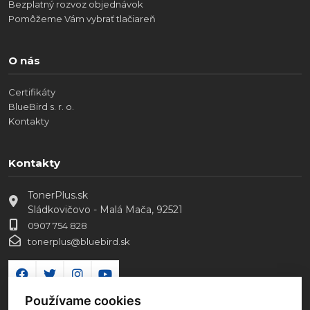
Bezplatný rozvoz objednávok
Pomôžeme Vám vybrať tlačiareň
O nás
Certifikáty
BlueBird s. r. o.
Kontakty
Kontakty
TonerPlus.sk
Sládkovičovo - Malá Mača, 92521
0907 754 828
tonerplus@bluebird.sk
Používame cookies