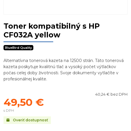
Toner kompatibilný s HP
CF032A yellow
BlueBird Quality
Alternatívna tonerová kazeta na 12500 strán. Táto tonerová
kazeta poskytuje kvalitnú tlač a vysoký počet výtlačkov
počas celej doby životnosti. Svoje dokumenty vytlačíte v
profesionálnej kvalite.
40,24 € bez DPH
49,50 €
s DPH
Overiť dostupnosť