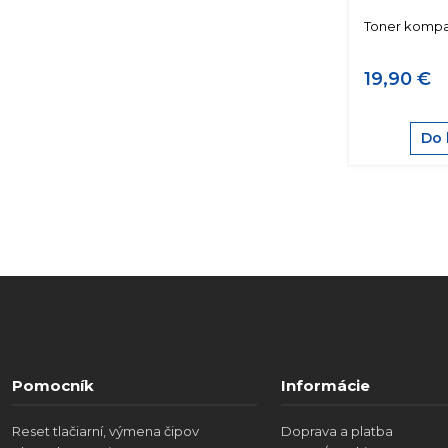
Toner kompat
19,90 €
Do 
Pomocník
Informácie
Reset tlačiarní, výmena čipov
Doprava a platba