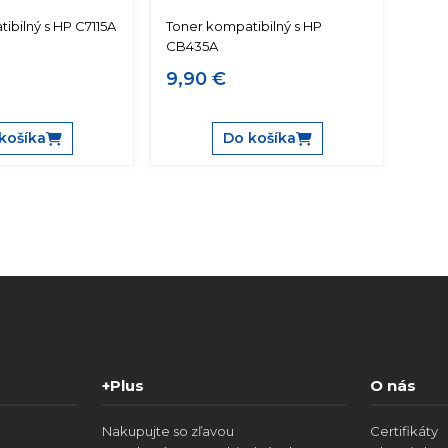
ibilný s HP C7115A
Toner kompatibilný s HP
CB435A
9,90 €
košíka
Do košíka
+Plus
O nás
Nakupujte so zľavou
Certifikáty