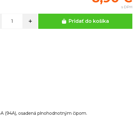
s DPH
Pridať do košíka
94A (94A), osadená plnohodnotným čipom.