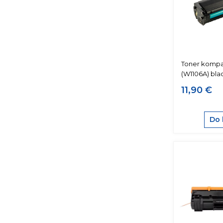
Toner kompat
(W1106A) bla
11,90 €
Do 