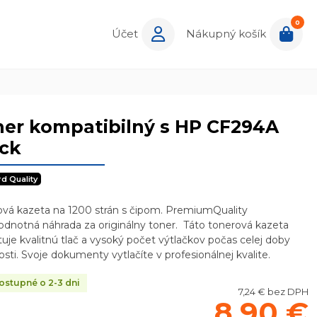
0
Účet
Nákupný košík
er kompatibilný s HP CF294A
ack
rd Quality
ová kazeta na 1200 strán s čipom. PremiumQuality
dnotná náhrada za originálny toner. Táto tonerová kazeta
uje kvalitnú tlač a vysoký počet výtlačkov počas celej doby
osti. Svoje dokumenty vytlačíte v profesionálnej kvalite.
stupné o 2-3 dni
7,24 € bez DPH
8,90 €