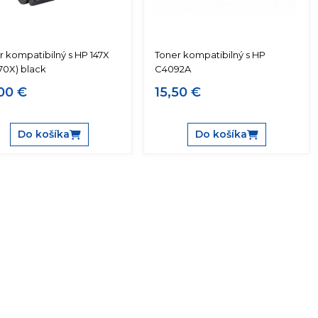
r kompatibilný s HP 147X
Toner kompatibilný s HP
70X) black
C4092A
00 €
15,50 €
Do košíka
Do košíka