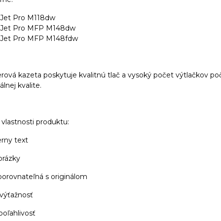
Jet Pro M118dw
rJet Pro MFP M148dw
rJet Pro MFP M148fdw
rová kazeta poskytuje kvalitnú tlač a vysoký počet výtlačkov poč
lnej kvalite.
vlastnosti produktu:
erny text
brázky
 porovnateľná s originálom
 výťažnosť
poľahlivosť