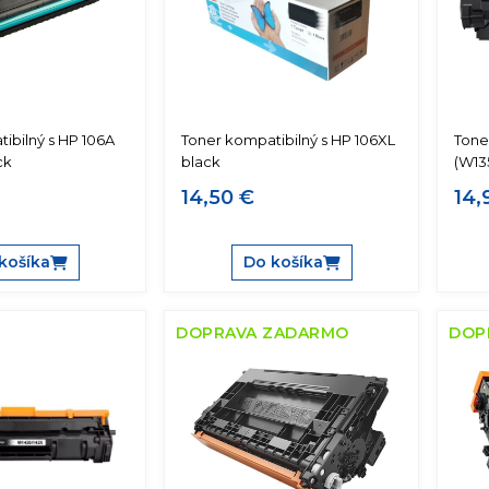
ibilný s HP 106A
Toner kompatibilný s HP 106XL
Tone
ck
black
(W13
14,50 €
14,
košíka
Do košíka
DOPRAVA ZADARMO
DOP