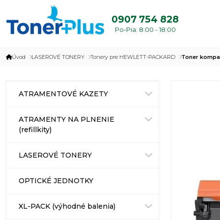
0907 754 828
Po-Pia: 8:00 - 18:00
Úvod
LASEROVÉ TONERY
Tonery pre HEWLETT-PACKARD
Toner kompat
ATRAMENTOVÉ KAZETY
ATRAMENTY NA PLNENIE
(refillkity)
LASEROVÉ TONERY
OPTICKÉ JEDNOTKY
XL-PACK (výhodné balenia)