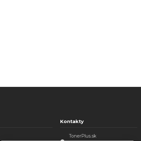
Kontakty
TonerPlus.sk