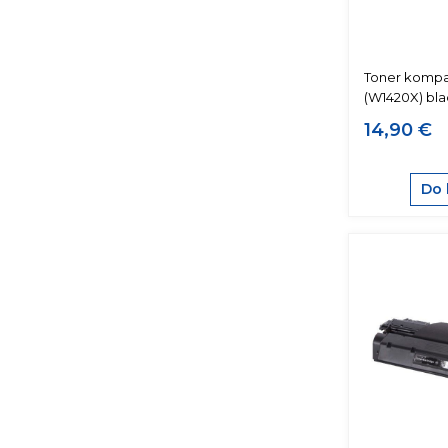
Toner kompat
(W1420X) bla
14,90 €
Do 