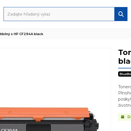
ibilný s HP CF294A black
Ton
bl
BlueBi
Toner
Plnoho
poskyt
životn
Do