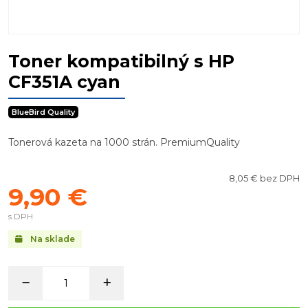
Toner kompatibilný s HP
CF351A cyan
BlueBird Quality
Tonerová kazeta na 1000 strán. PremiumQuality
8,05 € bez DPH
9,90 €
s DPH
Na sklade