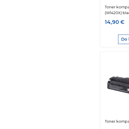
Toner kompat
(W1420X) bla
14,90 €
Do 
Toner kompat