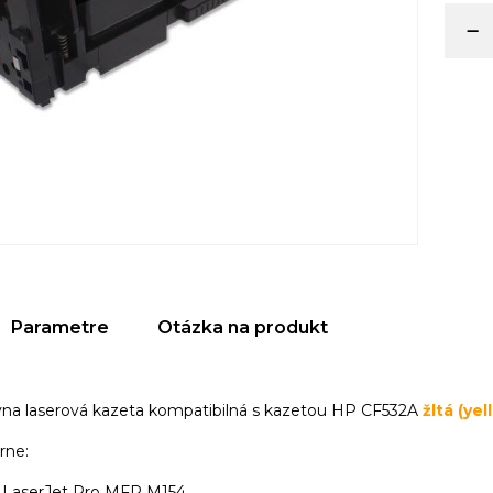
Parametre
Otázka na produkt
ívna laserová kazeta kompatibilná s kazetou HP CF532A
žltá (yel
arne:
 LaserJet Pro MFP M154