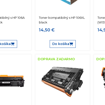
ibilný s HP 106A
Toner kompatibilný s HP 106XL
Tone
ck
black
(W13
14,50 €
14,
košíka
Do košíka
DOPRAVA ZADARMO
DOP