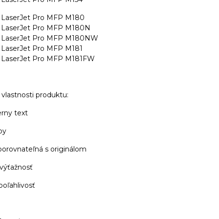
 LaserJet Pro MFP M180
 LaserJet Pro MFP M180N
r LaserJet Pro MFP M180NW
 LaserJet Pro MFP M181
 LaserJet Pro MFP M181FW
vlastnosti produktu:
erny text
by
 porovnateľná s originálom
 výťažnosť
poľahlivosť