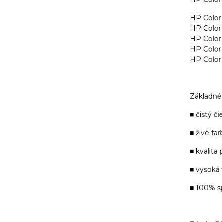
HP Color
HP Color
HP Colo
HP Color
HP Color
Základné 
■ čistý či
■ živé far
■ kvalita
■ vysoká
■ 100% s