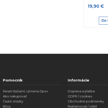
19,90 €
Do 
Pomocník
Informácie
Reset tlačiarní, výmena čipov
Doprava a platba
Ako nakupovať
GDPR / cookies
Časté otázky
Obchodné podmienky
Blog
Reklamovať / vrátiť