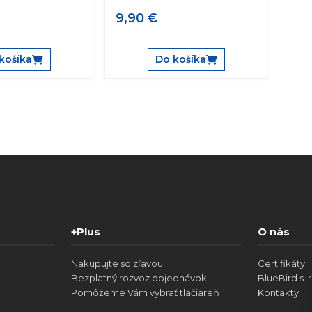
9,90 €
košíka
Do košíka
+Plus
O nás
Nakupujte so zľavou
Certifikáty
Bezplatný rozvoz objednávok
BlueBird s. r
Pomôžeme Vám vybrať tlačiareň
Kontakty