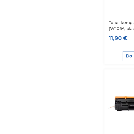
Toner kompat
(W1106A) bla
11,90 €
Do 