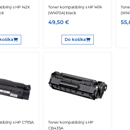
ibilný s HP 142X
Toner kompatibilný s HP 147A
Tone
ck
(W1470A) black
(W14
49,50 €
55,
košíka
Do košíka
ibilný s HP C7115A
Toner kompatibilný s HP
CB435A