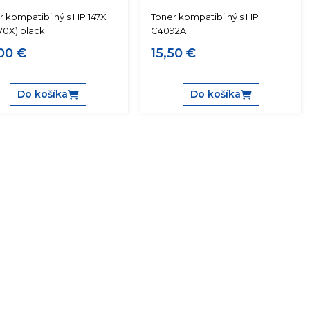
r kompatibilný s HP 147X
Toner kompatibilný s HP
70X) black
C4092A
00 €
15,50 €
Do košíka
Do košíka