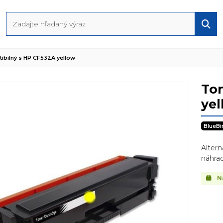
ibilný s HP CF532A yellow
Ton
yel
BlueBi
Alter
náhrad
N