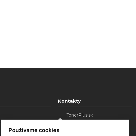
Kontakty
TonerPlus.sk
. o.
Sládkovičovo - Malá Mača,
92521
Používame cookies
0907 754 828