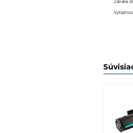
Záruka 3
Výťažnosť
Súvisia