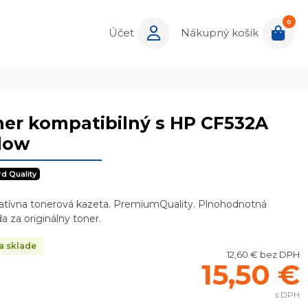
0
Účet
Nákupný košík
er kompatibilný s HP CF532A
low
rd Quality
natívna tonerová kazeta. PremiumQuality. Plnohodnotná
a za originálny toner.
a sklade
12,60 € bez DPH
15,50 €
s DPH