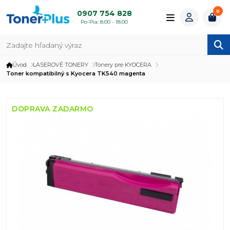
0
0907 754 828
Po-Pia: 8:00 - 18:00
Úvod
LASEROVÉ TONERY
Tonery pre KYOCERA
Toner kompatibilný s Kyocera TK540 magenta
DOPRAVA ZADARMO