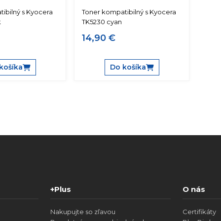
ibilný s Kyocera
Toner kompatibilný s Kyocera
k
TK5230 cyan
14,90 €
košíka
Do košíka
+Plus
O nás
Nakupujte so zľavou
Certifikáty