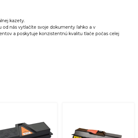
álnej kazety.
 od nás vytlačíte svoje dokumenty ľahko a v
entov a poskytuje konzistentnú kvalitu tlače počas celej