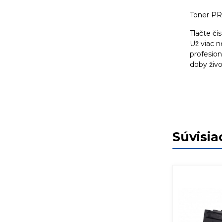
Toner PR
Tlačte či
Už viac 
profesion
doby živo
Súvisia