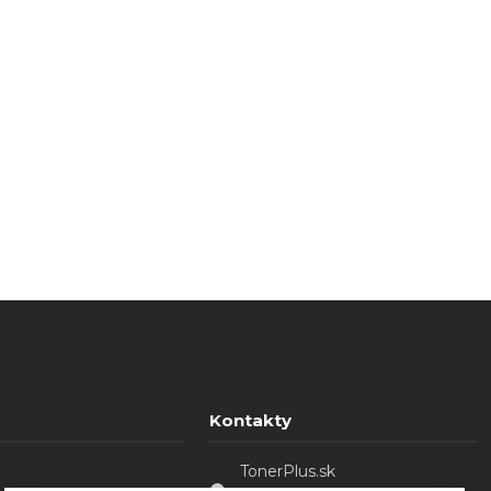
Kontakty
TonerPlus.sk