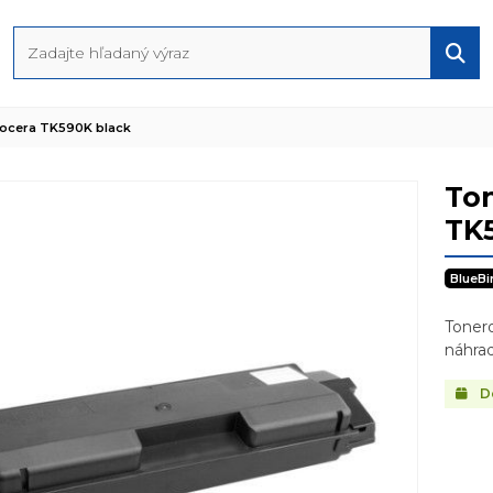
yocera TK590K black
Ton
TK
BlueBi
Toner
náhrad
Do