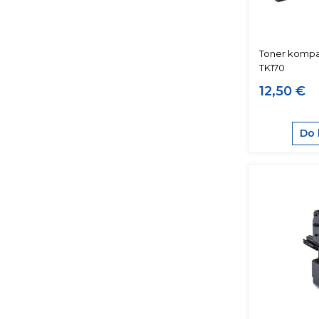
Toner kompat
TK170
12,50 €
Do 