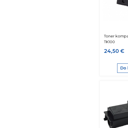
Toner kompat
TK100
24,50 €
Do 