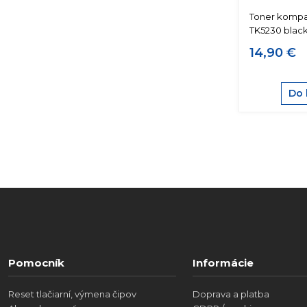
Toner kompat
TK5230 blac
14,90 €
Do 
Pomocník
Informácie
Reset tlačiarní, výmena čipov
Doprava a platba