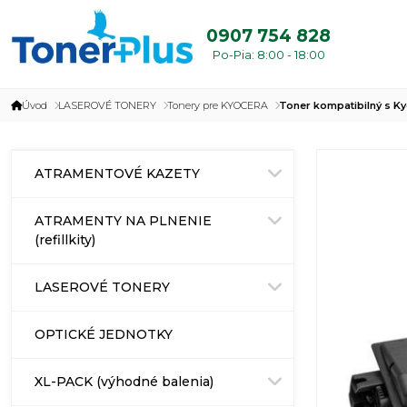
0907 754 828
Po-Pia: 8:00 - 18:00
Úvod
LASEROVÉ TONERY
Tonery pre KYOCERA
Toner kompatibilný s K
ATRAMENTOVÉ KAZETY
ATRAMENTY NA PLNENIE
(refillkity)
LASEROVÉ TONERY
OPTICKÉ JEDNOTKY
XL-PACK (výhodné balenia)