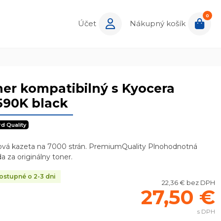
0
Účet
Nákupný košík
er kompatibilný s Kyocera
590K black
rd Quality
ová kazeta na 7000 strán. PremiumQuality Plnohodnotná
a za originálny toner.
stupné o 2-3 dni
22,36 € bez DPH
27,50 €
s DPH