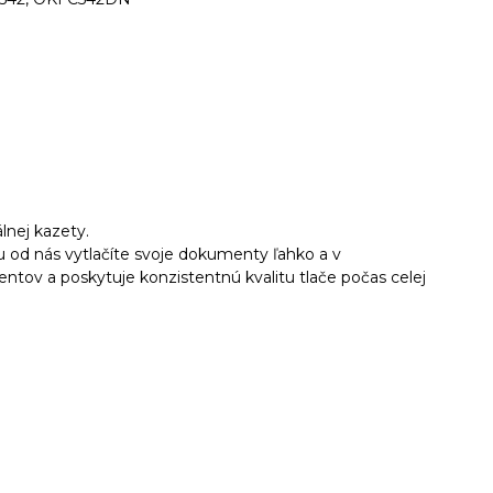
álnej kazety.
 od nás vytlačíte svoje dokumenty ľahko a v
entov a poskytuje konzistentnú kvalitu tlače počas celej