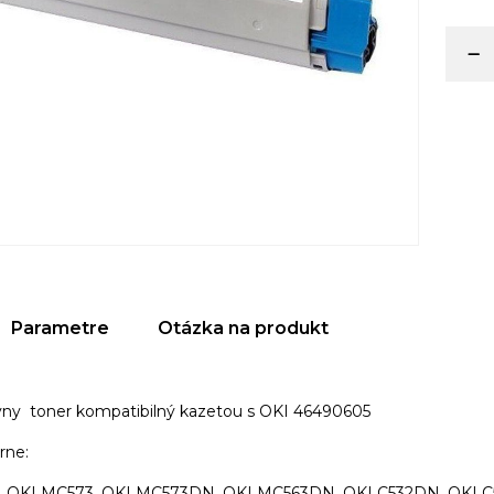
Parametre
Otázka na produkt
ívny toner kompatibilný kazetou s OKI 46490605
rne:
, OKI MC573, OKI MC573DN, OKI MC563DN, OKI C532DN, OKI C