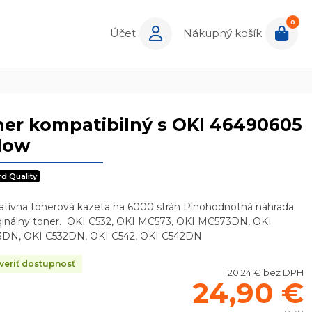
0
Účet
Nákupný košík
er kompatibilný s OKI 46490605
low
rd Quality
natívna tonerová kazeta na 6000 strán Plnohodnotná náhrada
iginálny toner. OKI C532, OKI MC573, OKI MC573DN, OKI
DN, OKI C532DN, OKI C542, OKI C542DN
eriť dostupnosť
20,24 € bez DPH
24,90 €