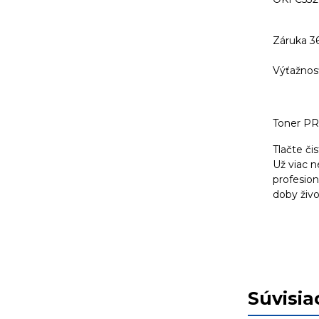
Záruka 3
Výťažnosť
Toner PR
Tlačte či
Už viac 
profesion
doby živo
Súvisia