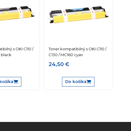
bilný s OKI C110 /
Toner kompatibilný s OKI C110 /
 black
C130 / MC160 cyan
24,50 €
košíka
Do košíka