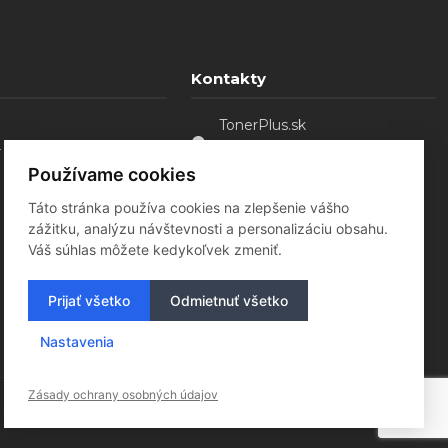
Kontakty
TonerPlus.sk
. o.
Sládkovičovo - Malá Mača,
92521
Používame cookies
0907 754 828
Táto stránka používa cookies na zlepšenie vášho
tonerplus@bluebird.sk
zážitku, analýzu návštevnosti a personalizáciu obsahu.
Váš súhlas môžete kedykoľvek zmeniť.
Prijať všetko
Odmietnuť všetko
Nastavenia
Zásady ochrany osobných údajov
Vytvorilo
Fultio