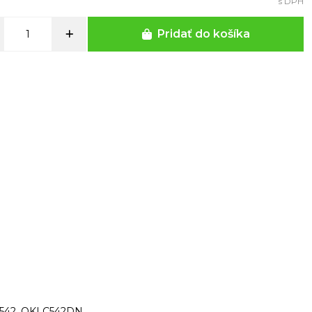
s DPH
Pridať do košíka
542, OKI C542DN