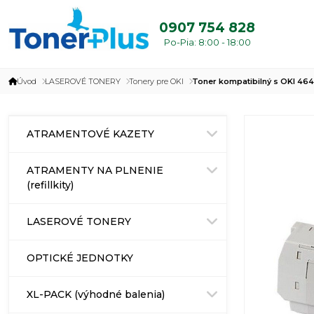
0907 754 828
Po-Pia: 8:00 - 18:00
Úvod
LASEROVÉ TONERY
Tonery pre OKI
Toner kompatibilný s OKI 46
ATRAMENTOVÉ KAZETY
ATRAMENTY NA PLNENIE
(refillkity)
LASEROVÉ TONERY
OPTICKÉ JEDNOTKY
XL-PACK (výhodné balenia)