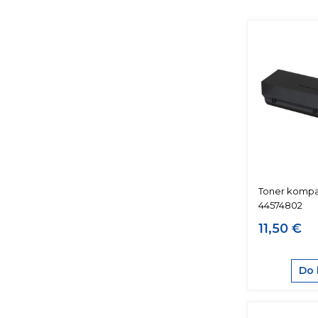
Toner kompat
44574802
11,50 €
Do 