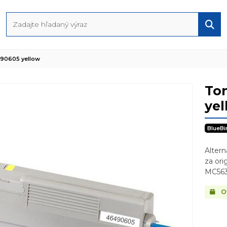
490605 yellow
Ton
yel
BlueBi
Alter
za or
MC563
Ov