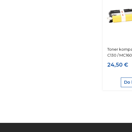
Toner kompati
C130 / MC160
24,50 €
Do 