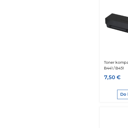
Toner kompat
B441 / B451
7,50 €
Do 