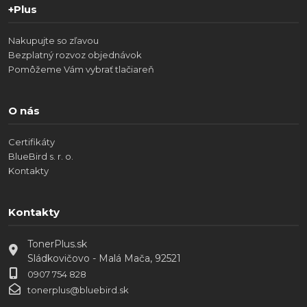
+Plus
Nakupujte so zľavou
Bezplatný rozvoz objednávok
Pomôžeme Vám vybrať tlačiareň
O nás
Certifikáty
BlueBird s. r. o.
Kontakty
Kontakty
TonerPlus.sk
Sládkovičovo - Malá Mača, 92521
0907 754 828
tonerplus@bluebird.sk