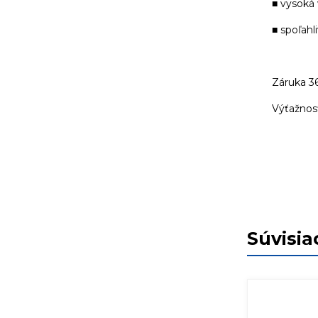
■ vysoká
■ spoľahl
Záruka 3
Výťažnosť
Súvisia