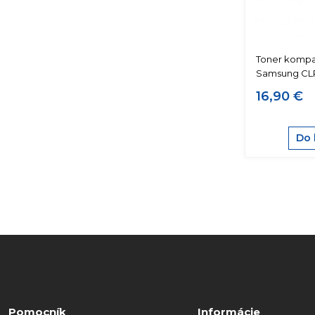
Toner kompat
Samsung CLP
16,90 €
Do 
Pomocník
Informácie