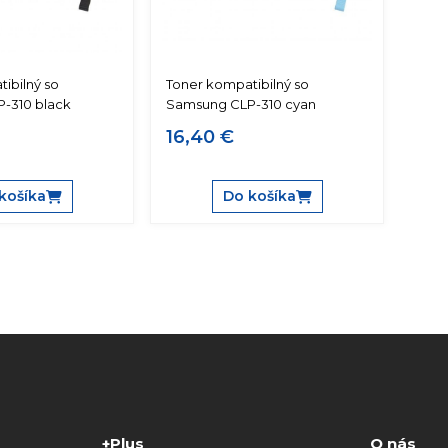
ibilný so
Toner kompatibilný so
-310 black
Samsung CLP-310 cyan
16,40 €
košíka
Do košíka
+Plus
O nás