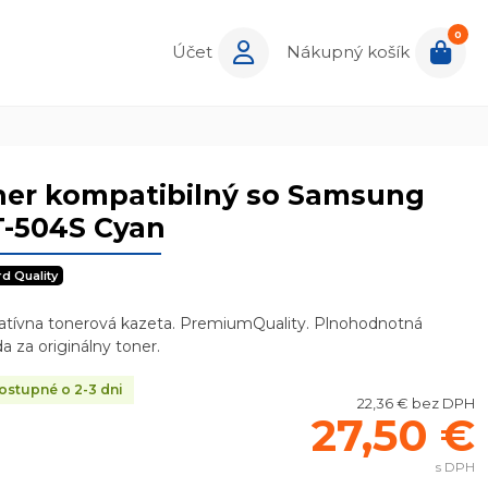
0
Účet
Nákupný košík
ner kompatibilný so Samsung
T-504S Cyan
rd Quality
natívna tonerová kazeta. PremiumQuality. Plnohodnotná
a za originálny toner.
stupné o 2-3 dni
22,36 € bez DPH
27,50 €
s DPH