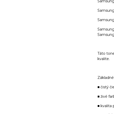
Samsung
Samsung
Samsung
Samsung
Samsung
Táto tone
kvalite.
Základné 
■ čistý či
■ živé far
■ kvalita