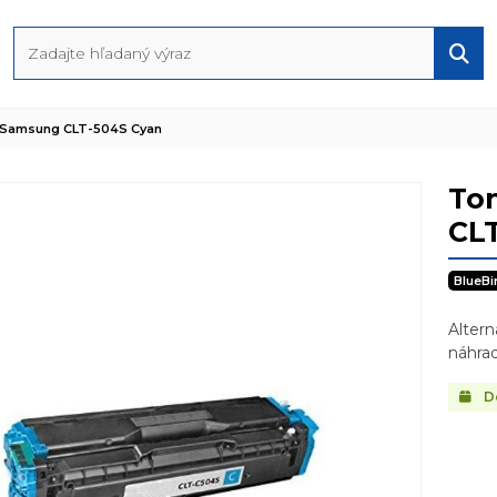
o Samsung CLT-504S Cyan
To
CL
BlueBi
Alter
náhrad
Do