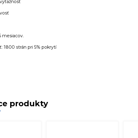
 výťažnosť
ivosť
6 mesiacov.
: 1800 strán pri 5% pokrytí
ce produkty