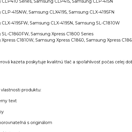
 CLP410 Series, Samsung CLP415, Samsung CLP-415N
 CLP-415NW, Samsung CLX4195, Samsung CLX-4195FN
 CLX-4195FW, Samsung CLX-4195N, Samsung SL-C1810W
 SL-C1860FW, Samsung Xpress C1800 Series
 Xpress C1810W, Samsung Xpress C1860, Samsung Xpress C1
rová kazeta poskytuje kvalitnú tlač a spoľahlivosť počas celej do
vlastnosti produktu:
erny text
by
 porovnateľná s originálom