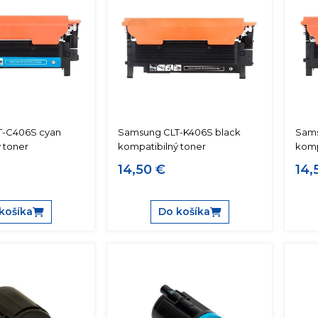
T-C406S cyan
Samsung CLT-K406S black
Sam
 toner
kompatibilný toner
komp
14,50 €
14,
košíka
Do košíka