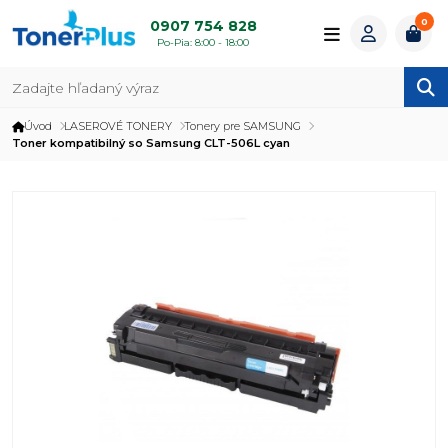
0
0907 754 828
Po-Pia: 8:00 - 18:00
Úvod
LASEROVÉ TONERY
Tonery pre SAMSUNG
Toner kompatibilný so Samsung CLT-506L cyan