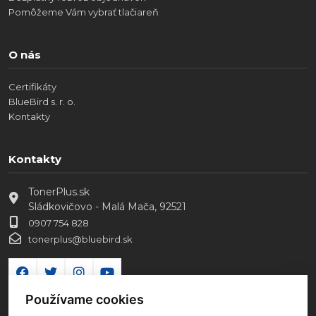
Pomôžeme Vám vybrať tlačiareň
O nás
Certifikáty
BlueBird s. r. o.
Kontakty
Kontakty
TonerPlus.sk
Sládkovičovo - Malá Mača, 92521
0907 754 828
tonerplus@bluebird.sk
Používame cookies