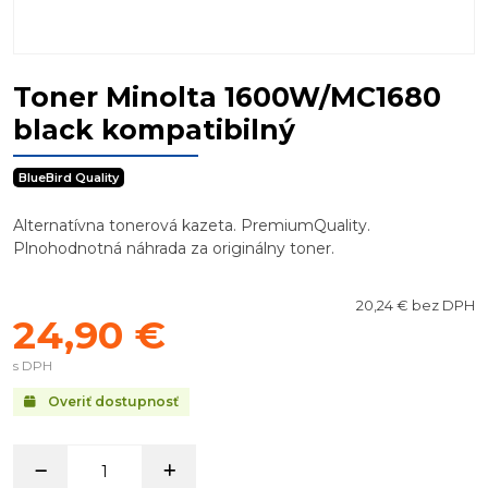
Toner Minolta 1600W/MC1680
black kompatibilný
BlueBird Quality
Alternatívna tonerová kazeta. PremiumQuality.
Plnohodnotná náhrada za originálny toner.
20,24 € bez DPH
24,90 €
s DPH
Overiť dostupnosť