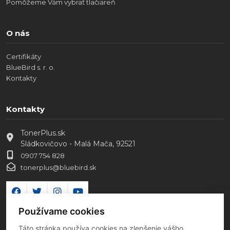
Pomôžeme Vám vybrať tlačiareň
O nás
Certifikáty
BlueBird s. r. o.
Kontakty
Kontakty
TonerPlus.sk
Sládkovičovo - Malá Mača, 92521
0907 754 828
tonerplus@bluebird.sk
Používame cookies
Táto stránka používa cookies na zlepšenie vášho