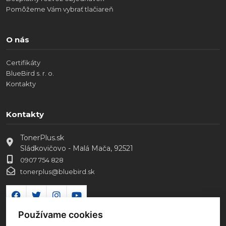
Pomôžeme Vám vybrať tlačiareň
O nás
Certifikáty
BlueBird s. r. o.
Kontakty
Kontakty
TonerPlus.sk
Sládkovičovo - Malá Mača, 92521
0907 754 828
tonerplus@bluebird.sk
Používame cookies