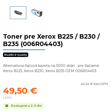
Toner pre Xerox B225 / B230 /
B235 (006R04403)
BlueBird Quality
Alternatívna tlačová kazeta na 3000 strán pre tlačiarne
Xerox B225, Xerox B230, Xerox B235 OEM 006R04403
40,24 € bez DPH
49,50 €
s DPH
Dostupné o 2-3 dni