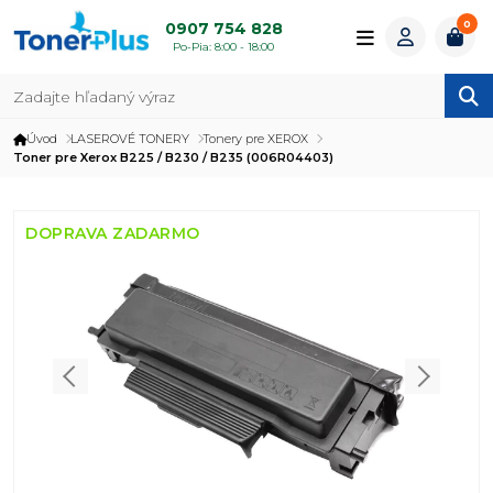
0
0907 754 828
Po-Pia: 8:00 - 18:00
Úvod
LASEROVÉ TONERY
Tonery pre XEROX
Toner pre Xerox B225 / B230 / B235 (006R04403)
DOPRAVA ZADARMO