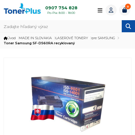
0
0907 754 828
Po-Pia: 8:00 - 18:00
Úvod
MADE IN SLOVAKIA
LASEROVÉ TONERY
pre SAMSUNG
Toner Samsung SF-D560RA recyklovaný