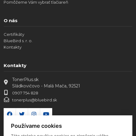
Pomôžeme Vám vybrať tlačiareň
O nás
Certifikáty
BlueBird s. r. o.
Kontakty
Kontakty
TonerPlus.sk
Sládkovičovo - Malá Mača, 92521
0907 754 828
tonerplus@bluebird.sk
Používame cookies
Táto stránka používa cookies na zlepšenie vášho