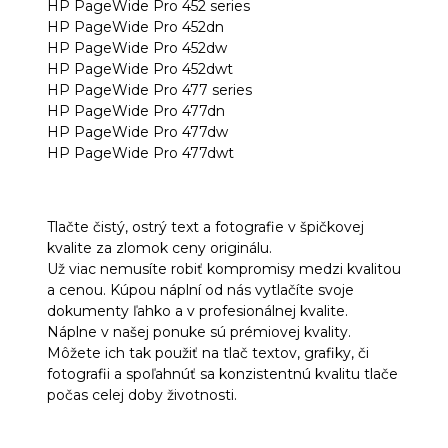
HP PageWide Pro 452 series
HP PageWide Pro 452dn
HP PageWide Pro 452dw
HP PageWide Pro 452dwt
HP PageWide Pro 477 series
HP PageWide Pro 477dn
HP PageWide Pro 477dw
HP PageWide Pro 477dwt
Tlačte čistý, ostrý text a fotografie v špičkovej
kvalite za zlomok ceny originálu.
Už viac nemusíte robiť kompromisy medzi kvalitou
a cenou. Kúpou náplní od nás vytlačíte svoje
dokumenty ľahko a v profesionálnej kvalite.
Náplne v našej ponuke sú prémiovej kvality.
Môžete ich tak použiť na tlač textov, grafiky, či
fotografii a spoľahnúť sa konzistentnú kvalitu tlače
počas celej doby životnosti.