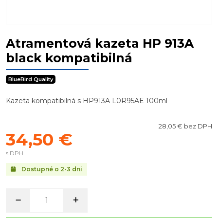
Atramentová kazeta HP 913A
black kompatibilná
BlueBird Quality
Kazeta kompatibilná s HP913A L0R95AE 100ml
28,05 € bez DPH
34,50 €
s DPH
Dostupné o 2-3 dni