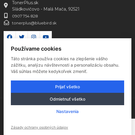
TonerPlus.sk
Sládkovičovo - Malá Mača, 92521
0907 754 828
tonerplus@bluebird.sk
Používame cookies
Táto stránka používa cookies na zlepšenie vášho
zážitku, analýzu návštevnosti a personalizáciu obsahu.
Váš súhlas môžete kedykoľvek zmeniť.
Prijať všetko
Odmietnuť všetko
Copyright 2026 Všetky práva vyhradené
Nastavenia
Tento e-shop je hostovaný v EU
Zásady ochrany osobných údajov
Vytvorilo
Fultio