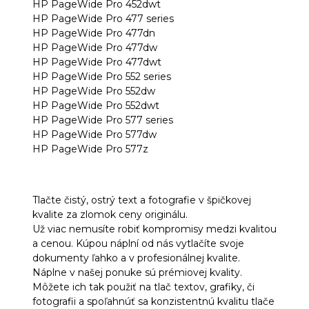
HP PageWide Pro 452dwt
HP PageWide Pro 477 series
HP PageWide Pro 477dn
HP PageWide Pro 477dw
HP PageWide Pro 477dwt
HP PageWide Pro 552 series
HP PageWide Pro 552dw
HP PageWide Pro 552dwt
HP PageWide Pro 577 series
HP PageWide Pro 577dw
HP PageWide Pro 577z
Tlačte čistý, ostrý text a fotografie v špičkovej
kvalite za zlomok ceny originálu.
Už viac nemusíte robiť kompromisy medzi kvalitou
a cenou. Kúpou náplní od nás vytlačíte svoje
dokumenty ľahko a v profesionálnej kvalite.
Náplne v našej ponuke sú prémiovej kvality.
Môžete ich tak použiť na tlač textov, grafiky, či
fotografii a spoľahnúť sa konzistentnú kvalitu tlače