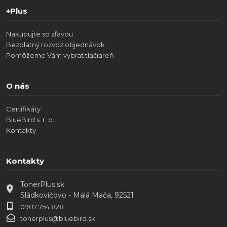
+Plus
Nakupujte so zľavou
Bezplatný rozvoz objednávok
Pomôžeme Vám vybrať tlačiareň
O nás
Certifikáty
BlueBird s. r. o.
Kontakty
Kontakty
TonerPlus.sk
Sládkovičovo - Malá Mača, 92521
0907 754 828
tonerplus@bluebird.sk