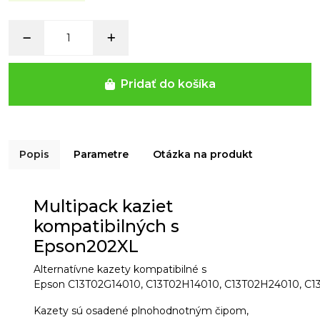
Pridať do košíka
Popis
Parametre
Otázka na produkt
Multipack kaziet
kompatibilných s
Epson202XL
Alternatívne kazety kompatibilné s
Epson
C13T02G14010,
C13T02H14010,
C13T02H24010,
C1
Kazety sú osadené plnohodnotným čipom,